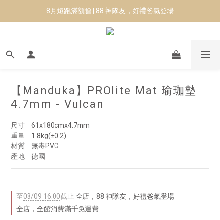
8月短跑滿額贈 | 88 神隊友，好禮爸氣登場
8月短跑滿額贈 | 88 神隊友，好禮爸氣登場
✨CURARING-韓國多功能深層按摩環｜新品預購88折！✨
Manduka-跟著青蛙去旅行｜快閃第二站-台南
8月短跑滿額贈 | 88 神隊友，好禮爸氣登場
【Manduka】PROlite Mat 瑜珈墊
4.7mm - Vulcan
尺寸：61x180cmx4.7mm
重量：1.8kg(±0.2)
材質：無毒PVC
產地：德國
至
08/09 16:00
截止
全店，88 神隊友，好禮爸氣登場
全店，全館消費滿千免運費