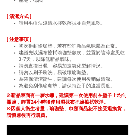
產地：德國
[ 清潔方式 ]
請用毛巾沾濕清水擰乾擦拭並自然風乾。
[ 注意事項 ]
初次拆封瑜珈墊，若有些許新品氣味屬為正常。
建議先以濕布擦拭瑜珈墊數次，並置於陰涼處風乾
3-7天，以降低新品氣味。
請勿直接日曬，容易加速氧化裂解情況。
請勿以刷子刷洗，易破壞瑜珈墊。
為確保清潔衛生，建議每次使用後稍做清潔。
為避免刮傷瑜珈墊，請保持趾甲的適當長度。
※新品表面有一層水蠟，建議第一次使用前在墊子上均勻
撒鹽，靜置24小時後使用濕抹布把鹽擦拭乾淨。
※因個人衛生考量，瑜珈墊、巾類商品恕不接受退換貨，
請慎慮後再行購買。