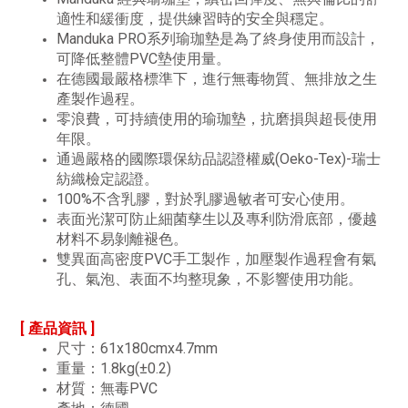
適性和緩衝度，提供練習時的安全與穩定。
Manduka PRO系列瑜珈墊是為了終身使用而設計，
可降低整體PVC墊使用量。
在德國最嚴格標準下，進行無毒物質、無排放之生
產製作過程。
零浪費，可持續使用的瑜珈墊，抗磨損與超長使用
年限。
通過嚴格的國際環保紡品認證權威(Oeko-Tex)-瑞士
紡織檢定認證。
100%不含乳膠，對於乳膠過敏者可安心使用。
表面光潔可防止細菌孳生以及專利防滑底部，優越
材料不易剝離褪色。
雙異面高密度PVC手工製作，加壓製作過程會有氣
孔、氣泡、表面不均整現象，不影響使用功能。
[ 產品資訊 ]
尺寸：61x180cmx4.7mm
重量：1.8kg(±0.2)
材質：無毒PVC