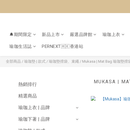
🔔期間限定
新品上市
嚴選品牌館
瑜珈上衣
瑜珈生活誌
PERNEXT🇭🇰香港站
全部商品
/
瑜珈墊 | 款式
/
瑜珈墊揹袋、束繩
/
Mukasa | Mat Bag 瑜珈墊揹
MUKASA | M
熱銷排行
精選商品
瑜珈上衣 | 品牌
瑜珈下著 | 品牌