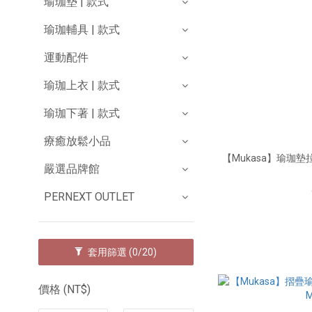
瑜珈墊 | 款式
瑜珈輔具 | 款式
運動配件
瑜珈上衣 | 款式
瑜珈下著 | 款式
療癒放鬆小品
【Mukasa】瑜珈墊拉鍊
嚴選品牌館
PERNEXT OUTLET
套用篩選
(0/20)
價格 (NT$)