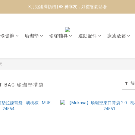
8月短跑滿額贈 | 88 神隊友，好禮爸氣登場
8月短跑滿額贈 | 88 神隊友，好禮爸氣登場
✨CURARING-韓國多功能深層按摩環｜新品預購88折！✨
Manduka-跟著青蛙去旅行｜快閃第二站-台南
瑜珈褲
瑜珈墊
瑜珈輔具
運動配件
療癒放鬆
8月短跑滿額贈 | 88 神隊友，好禮爸氣登場
袋
篩
AT BAG 瑜珈墊揹袋