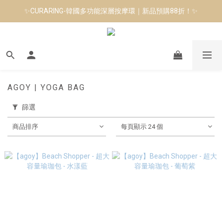
✨CURARING-韓國多功能深層按摩環｜新品預購88折！✨
8月短跑滿額贈 | 88 神隊友，好禮爸氣登場
Manduka-跟著青蛙去旅行｜快閃第二站-台南
8月短跑滿額贈 | 88 神隊友，好禮爸氣登場
AGOY | YOGA BAG
篩選
商品排序
每頁顯示 24 個