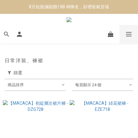
8月短跑滿額贈 | 88 神隊友，好禮爸氣登場
8月短跑滿額贈 | 88 神隊友，好禮爸氣登場
✨CURARING-韓國多功能深層按摩環｜新品預購88折！✨
Manduka-跟著青蛙去旅行｜快閃第二站-台南
8月短跑滿額贈 | 88 神隊友，好禮爸氣登場
日常洋裝、褲裙
篩選
商品排序
每頁顯示 24 個