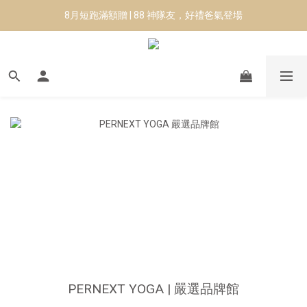
8月短跑滿額贈 | 88 神隊友，好禮爸氣登場
8月短跑滿額贈 | 88 神隊友，好禮爸氣登場
✨CURARING-韓國多功能深層按摩環｜新品預購88折！✨
Manduka-跟著青蛙去旅行｜快閃第二站-台南
8月短跑滿額贈 | 88 神隊友，好禮爸氣登場
PERNEXT YOGA | 嚴選品牌館