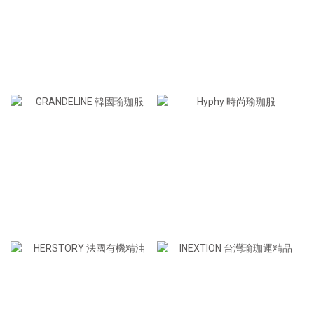
居家健身&瑜珈用品
英國大師瑜珈墊
韓國時尚瑜珈服
居家按摩保養小物