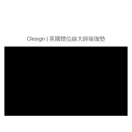
台灣瑜珈服＆輔具
韓國專利按摩環
Clesign | 英國體位線大師瑜珈墊