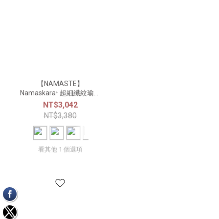
【NAMASTE】
Namaskara⁺ 超細纖紋瑜珈
墊 5mm - A903
NT$3,042
NT$3,380
看其他 1 個選項