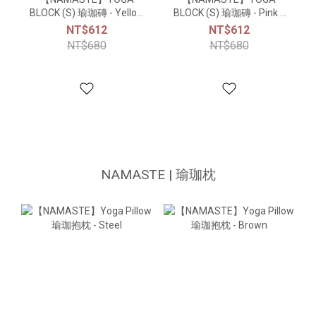
BLOCK (S) 瑜珈磚 - Yellow
BLOCK (S) 瑜珈磚 - Pink /
/ Blue
Silver
NT$612
NT$612
NT$680
NT$680
NAMASTE | 瑜珈枕