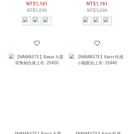
NT$1,161
NT$1,161
NT$1,290
NT$1,290
【NAMASTE】Basia 大露
【NAMASTE】Karin 性感