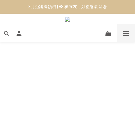
8月短跑滿額贈 | 88 神隊友，好禮爸氣登場
✨CURARING-韓國多功能深層按摩環｜新品預購88折！✨
Manduka-跟著青蛙去旅行｜快閃第二站-台南
8月短跑滿額贈 | 88 神隊友，好禮爸氣登場