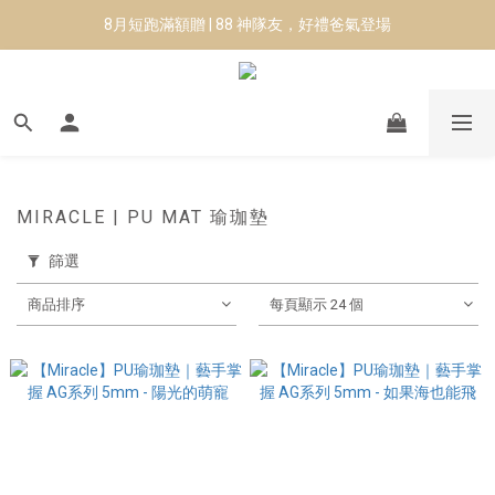
8月短跑滿額贈 | 88 神隊友，好禮爸氣登場
8月短跑滿額贈 | 88 神隊友，好禮爸氣登場
✨CURARING-韓國多功能深層按摩環｜新品預購88折！✨
Manduka-跟著青蛙去旅行｜快閃第二站-台南
8月短跑滿額贈 | 88 神隊友，好禮爸氣登場
MIRACLE | PU MAT 瑜珈墊
篩選
商品排序
每頁顯示 24 個