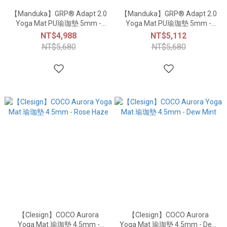
【Manduka】GRP® Adapt 2.0
【Manduka】GRP® Adapt 2.0
Yoga Mat PU瑜珈墊 5mm -
Yoga Mat PU瑜珈墊 5mm -
Carbon Marbled
Carbon Black
NT$4,988
NT$5,112
NT$5,680
NT$5,680
【Clesign】COCO Aurora
【Clesign】COCO Aurora
Yoga Mat 瑜珈墊 4.5mm -
Yoga Mat 瑜珈墊 4.5mm - Dew