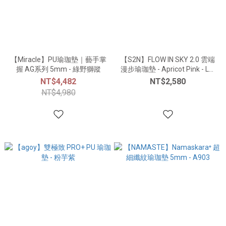
【Miracle】PU瑜珈墊｜藝手掌
【S2N】FLOW IN SKY 2.0 雲端
握 AG系列 5mm - 綠野獅蹤
漫步瑜珈墊 - Apricot Pink - L3-
P050
NT$4,482
NT$2,580
NT$4,980