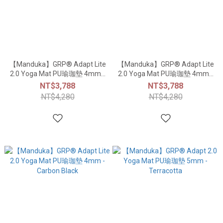
【Manduka】GRP® Adapt Lite
【Manduka】GRP® Adapt Lite
2.0 Yoga Mat PU瑜珈墊 4mm -
2.0 Yoga Mat PU瑜珈墊 4mm -
La Rana
Indulge
NT$3,788
NT$3,788
NT$4,280
NT$4,280