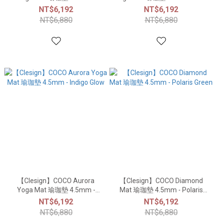
Rose Haze
Mint
NT$6,192
NT$6,192
NT$6,880
NT$6,880
【Clesign】COCO Aurora
【Clesign】COCO Diamond
Yoga Mat 瑜珈墊 4.5mm -
Mat 瑜珈墊 4.5mm - Polaris
Indigo Glow
Green
NT$6,192
NT$6,192
NT$6,880
NT$6,880