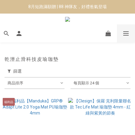
8月短跑滿額贈 | 88 神隊友，好禮爸氣登場
8月短跑滿額贈 | 88 神隊友，好禮爸氣登場
✨CURARING-韓國多功能深層按摩環｜新品預購88折！✨
Manduka-跟著青蛙去旅行｜快閃第二站-台南
8月短跑滿額贈 | 88 神隊友，好禮爸氣登場
乾溼止滑科技皮瑜珈墊
篩選
商品排序
每頁顯示 24 個
福利品