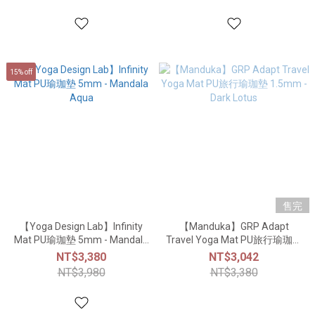
15% off
售完
【Yoga Design Lab】Infinity
【Manduka】GRP Adapt
Mat PU瑜珈墊 5mm - Mandala
Travel Yoga Mat PU旅行瑜珈墊
Aqua
1.5mm - Dark Lotus
NT$3,380
NT$3,042
NT$3,980
NT$3,380