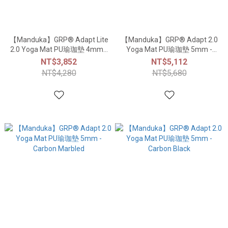
【Manduka】GRP® Adapt Lite
【Manduka】GRP® Adapt 2.0
2.0 Yoga Mat PU瑜珈墊 4mm -
Yoga Mat PU瑜珈墊 5mm -
Carbon Black
Terracotta
NT$3,852
NT$5,112
NT$4,280
NT$5,680