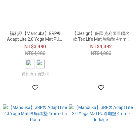
福利品【Manduka】GRP®
【Clesign】保羅·克利限量聯名
Adapt Lite 2.0 Yoga Mat PU瑜
款 Tec Life Mat 瑜珈墊 4mm -
珈墊 4mm
紅綠與紫黃的節奏
NT$3,490
NT$4,392
NT$4,280
NT$4,880
看其他 1 個選項