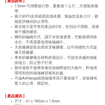
[ 產品說明 ]
1.5mm 可摺疊旅行墊，重量僅 1 公斤，方便隨身攜
帶。
吸汗的PU皮革緞面質感表層，無論您流多少汗，都
能提供極佳的止滑性。
吸水能力是市售同產品的2倍，告別出汗滑動，迎接
無干擾的練習。
獨特的編織方式，讓汗水快速滲透，空氣循環排除
水分，不再需要使用瑜珈鋪巾。
天然橡膠提取自西班牙橡膠園，以可持續性方式提
煉天然橡膠。
專有的橡膠複合材料經過設計，可提供卓越的地板
抓地力，防止墊子打滑。
製作過程不會將有毒排放物釋放到大氣中，對地球
環境和您的瑜珈練習都有好處。
不論Ashtanga或熱瑜珈等高汗量瑜珈下，皆能擁有
驚人的止滑、穩定性。
[ 產品資訊 ]
尺寸：61 x 180cm x 1.5mm