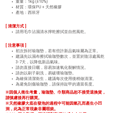
重量：1kg (±10%)
材質：環保PU + 天然橡膠
產地：西班牙
[ 清潔方式 ]
請用毛巾沾濕清水擰乾擦拭並自然風乾。
[ 注意事項 ]
初次拆封瑜珈墊，若有些許新品氣味屬為正常。
建議先以濕布擦拭瑜珈墊數次，並置於陰涼處風乾
3-7天，以降低新品氣味。
請勿直接日曬，容易加速氧化裂解情況。
請勿以刷子刷洗，易破壞瑜珈墊。
為確保清潔衛生，建議每次使用後稍做清潔。
為避免刮傷瑜珈墊，請保持趾甲的適當長度。
※因個人衛生考量，瑜珈墊、巾類商品恕不接受退換貨，
請慎慮後再行購買。
※天然橡膠大底在發泡的過程中可能因氣孔而產生小凹
洞，此為正常現象非屬瑕疵。