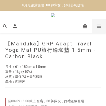
8月短跑滿額贈 | 88 神隊友，好禮爸氣登場
8月短跑滿額贈 | 88 神隊友，好禮爸氣登場
✨CURARING-韓國多功能深層按摩環｜新品預購88折！✨
Manduka-跟著青蛙去旅行｜快閃第二站-台南
8月短跑滿額贈 | 88 神隊友，好禮爸氣登場
【Manduka】GRP Adapt Travel
Yoga Mat PU旅行瑜珈墊 1.5mm -
Carbon Black
尺寸：61 x 180cm x 1.5mm
重量：1kg (±10%)
材質：環保PU + 天然橡膠
產地：西班牙
至
08/09 16:00
截止
全店，88 神隊友，好禮爸氣登場