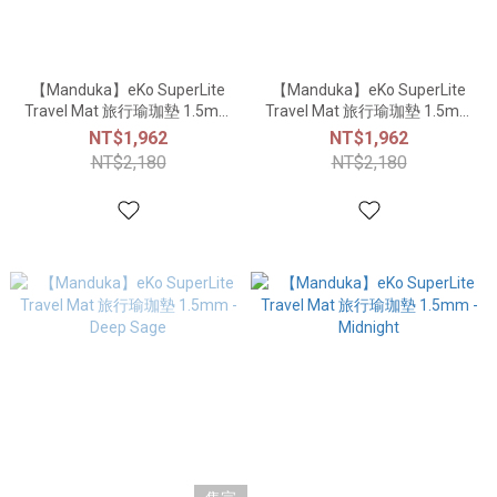
【Manduka】eKo SuperLite
【Manduka】eKo SuperLite
Travel Mat 旅行瑜珈墊 1.5mm
Travel Mat 旅行瑜珈墊 1.5mm
- Hyacinth Marble
- Limelight Marbled
NT$1,962
NT$1,962
NT$2,180
NT$2,180