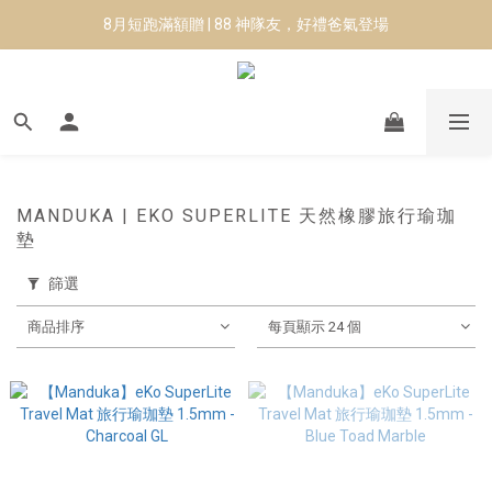
8月短跑滿額贈 | 88 神隊友，好禮爸氣登場
8月短跑滿額贈 | 88 神隊友，好禮爸氣登場
✨CURARING-韓國多功能深層按摩環｜新品預購88折！✨
Manduka-跟著青蛙去旅行｜快閃第二站-台南
8月短跑滿額贈 | 88 神隊友，好禮爸氣登場
MANDUKA | EKO SUPERLITE 天然橡膠旅行瑜珈
墊
篩選
商品排序
每頁顯示 24 個