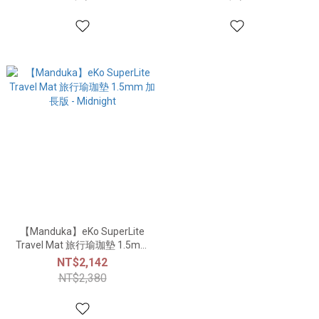
【Manduka】eKo SuperLite
Travel Mat 旅行瑜珈墊 1.5mm
加長版 - Midnight
NT$2,142
NT$2,380