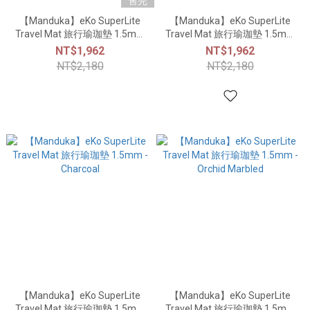
售完
【Manduka】eKo SuperLite
【Manduka】eKo SuperLite
Travel Mat 旅行瑜珈墊 1.5mm
Travel Mat 旅行瑜珈墊 1.5mm
- Deep Sage
- Midnight
NT$1,962
NT$1,962
NT$2,180
NT$2,180
【Manduka】eKo SuperLite
【Manduka】eKo SuperLite
Travel Mat 旅行瑜珈墊 1.5mm
Travel Mat 旅行瑜珈墊 1.5mm