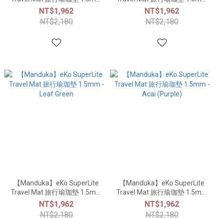
- Charcoal
- Orchid Marbled
NT$1,962
NT$1,962
NT$2,180
NT$2,180
【Manduka】eKo SuperLite
【Manduka】eKo SuperLite
Travel Mat 旅行瑜珈墊 1.5mm
Travel Mat 旅行瑜珈墊 1.5mm
- Leaf Green
- Acai (Purple)
NT$1,962
NT$1,962
NT$2,180
NT$2,180