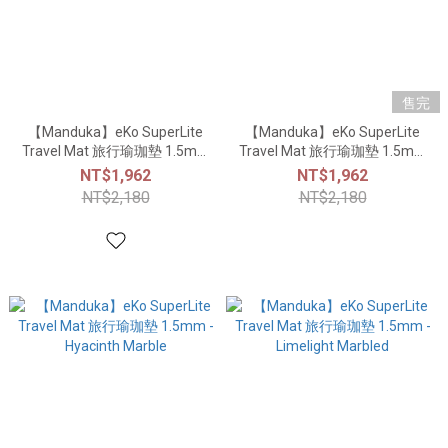
售完
【Manduka】eKo SuperLite
【Manduka】eKo SuperLite
Travel Mat 旅行瑜珈墊 1.5mm
Travel Mat 旅行瑜珈墊 1.5mm
- Charcoal GL
- Blue Toad Marble
NT$1,962
NT$1,962
NT$2,180
NT$2,180