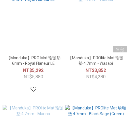
售完
【Manduka】PRO Mat 瑜珈墊
【Manduka】PROlite Mat 瑜珈
6mm - Royal Flaneur LE
墊 4.7mm - Wasabi
NT$5,292
NT$3,852
NT$5,880
NT$4,280