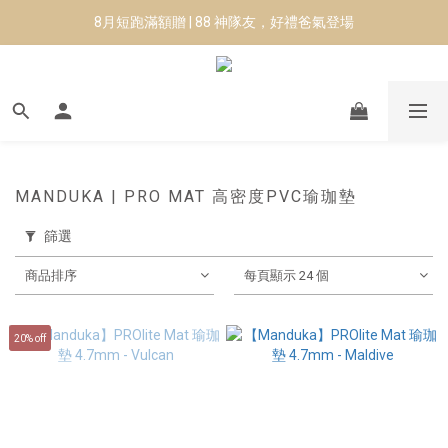
8月短跑滿額贈 | 88 神隊友，好禮爸氣登場
8月短跑滿額贈 | 88 神隊友，好禮爸氣登場
✨CURARING-韓國多功能深層按摩環｜新品預購88折！✨
Manduka-跟著青蛙去旅行｜快閃第二站-台南
8月短跑滿額贈 | 88 神隊友，好禮爸氣登場
MANDUKA | PRO MAT 高密度PVC瑜珈墊
篩選
商品排序
每頁顯示 24 個
20% off