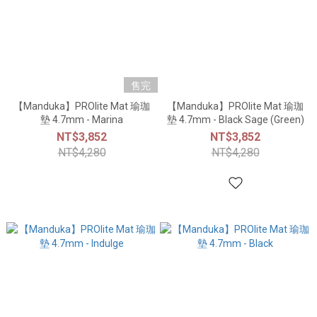
售完
【Manduka】PROlite Mat 瑜珈
【Manduka】PROlite Mat 瑜珈
墊 4.7mm - Marina
墊 4.7mm - Black Sage (Green)
NT$3,852
NT$3,852
NT$4,280
NT$4,280