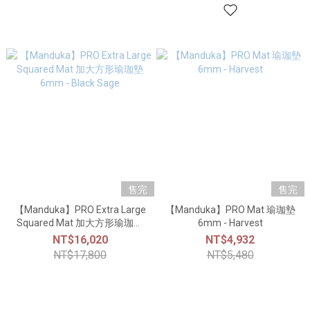
售完
售完
【Manduka】PRO Extra Large
【Manduka】PRO Mat 瑜珈墊
Squared Mat 加大方形瑜珈墊
6mm - Harvest
6mm - Black Sage
NT$16,020
NT$4,932
NT$17,800
NT$5,480