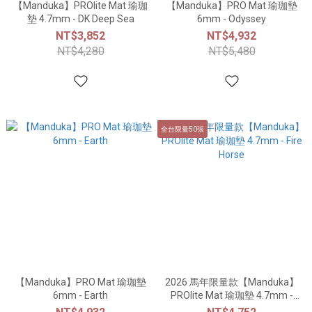
【Manduka】PROlite Mat 瑜珈
【Manduka】PRO Mat 瑜珈墊
墊 4.7mm - DK Deep Sea
6mm - Odyssey
NT$3,852
NT$4,932
NT$4,280
NT$5,480
全台限量50張
【Manduka】PRO Mat 瑜珈墊
2026 馬年限量款【Manduka】
6mm - Earth
PROlite Mat 瑜珈墊 4.7mm -
Fire Horse