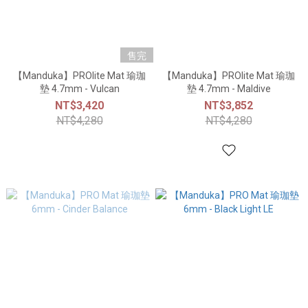
售完
【Manduka】PROlite Mat 瑜珈
【Manduka】PROlite Mat 瑜珈
墊 4.7mm - Vulcan
墊 4.7mm - Maldive
NT$3,420
NT$3,852
NT$4,280
NT$4,280