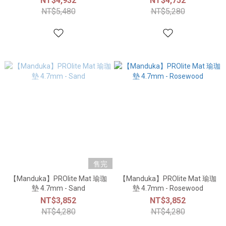
NT$4,932
NT$4,752
NT$5,480
NT$5,280
售完
【Manduka】PROlite Mat 瑜珈
【Manduka】PROlite Mat 瑜珈
墊 4.7mm - Sand
墊 4.7mm - Rosewood
NT$3,852
NT$3,852
NT$4,280
NT$4,280