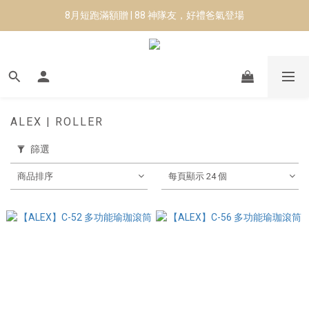
8月短跑滿額贈 | 88 神隊友，好禮爸氣登場
8月短跑滿額贈 | 88 神隊友，好禮爸氣登場
✨CURARING-韓國多功能深層按摩環｜新品預購88折！✨
Manduka-跟著青蛙去旅行｜快閃第二站-台南
8月短跑滿額贈 | 88 神隊友，好禮爸氣登場
ALEX | ROLLER
篩選
商品排序
每頁顯示 24 個