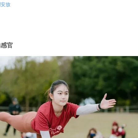
刻安放
的感官