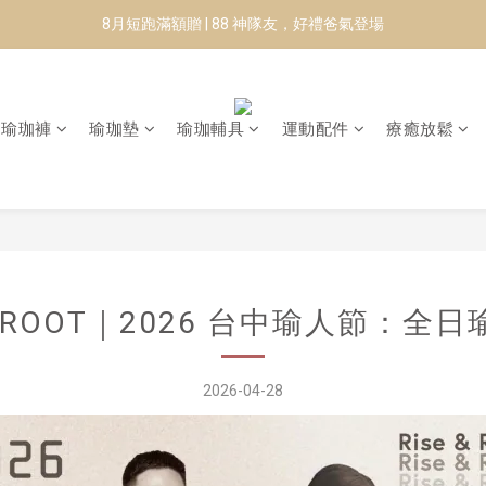
✨CURARING-韓國多功能深層按摩環｜新品預購88折！✨
8月短跑滿額贈 | 88 神隊友，好禮爸氣登場
Manduka-跟著青蛙去旅行｜快閃第二站-台南
8月短跑滿額贈 | 88 神隊友，好禮爸氣登場
瑜珈褲
瑜珈墊
瑜珈輔具
運動配件
療癒放鬆
 & ROOT｜2026 台中瑜人節：全
2026-04-28