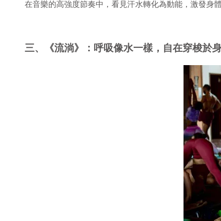
在音樂的高強度節奏中，看見汗水轉化為動能，激發身
三、《流淌》：呼吸像水一樣，自在穿梭於