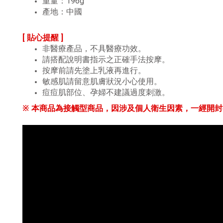
重量：196g
產地：中國
[ 貼心提醒 ]
非醫療產品，不具醫療功效。
請搭配說明書指示之正確手法按摩。
按摩前請先塗上乳液再進行。
敏感肌請留意肌膚狀況小心使用。
痘痘肌部位、孕婦不建議過度刺激。
※ 本商品為接觸型商品，因涉及個人衛生因素，一經開