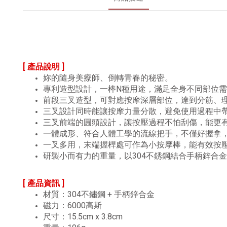
[ 產品說明 ]
妳的隨身美療師、倒轉青春的秘密。
專利造型設計，一棒N種用途，滿足全身不同部位
前段三叉造型，可對應按摩深層部位，達到分筋、
三叉設計同時能讓按摩力量分散，避免使用過程中
三叉前端的圓頭設計，讓按壓過程不怕刮傷，能更
一體成形、符合人體工學的流線把手，不僅好握拿
一叉多用，末端握桿處可作為小按摩棒，能有效按
研製小而有力的重量，以304不銹鋼結合手柄鋅合
[ 產品資訊 ]
材質：304不鏽鋼 + 手柄鋅合金
磁力：6000高斯
尺寸：15.5cm x 3.8cm