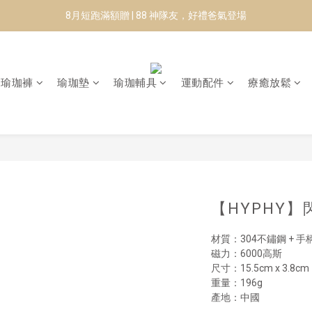
8月短跑滿額贈 | 88 神隊友，好禮爸氣登場
8月短跑滿額贈 | 88 神隊友，好禮爸氣登場
✨CURARING-韓國多功能深層按摩環｜新品預購88折！✨
Manduka-跟著青蛙去旅行｜快閃第二站-台南
瑜珈褲
瑜珈墊
瑜珈輔具
運動配件
療癒放鬆
8月短跑滿額贈 | 88 神隊友，好禮爸氣登場
【HYPHY
材質：304不鏽鋼 + 
磁力：6000高斯
尺寸：15.5cm x 3.8cm
重量：196g
產地：中國