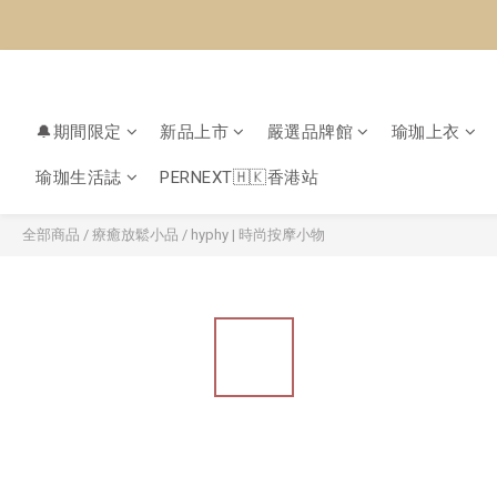
🔔期間限定
新品上市
嚴選品牌館
瑜珈上衣
瑜珈生活誌
PERNEXT🇭🇰香港站
全部商品
/
療癒放鬆小品
/
hyphy | 時尚按摩小物