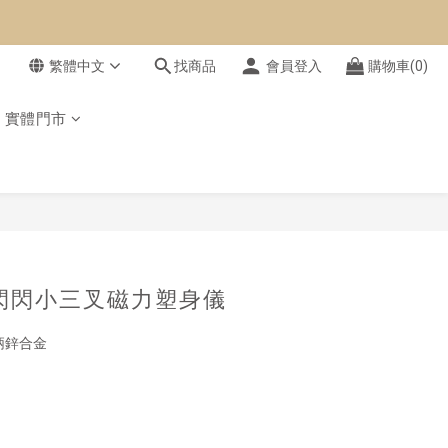
繁體中文
找商品
會員登入
購物車(0)
實體門市
立即購買
】閃閃小三叉磁力塑身儀
手柄鋅合金