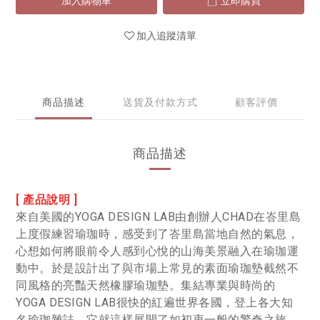
加入購物車
立即購買
加入追蹤清單
商品描述
送貨及付款方式
顧客評價
商品描述
[ 產品說明 ]
來自美國的YOGA DESIGN LAB由創辦人CHAD在峇里島
上度假練習瑜珈時，感受到了峇里島當地自然的氣息，
心想如何將眼前令人感到心悅的山海美景融入在瑜珈運
動中。於是設計出了與市場上常見的素面瑜珈墊截然不
同風格的亮豔天然橡膠瑜珈墊。集結專業與時尚的
YOGA DESIGN LAB很快的紅遍世界各國，登上各大知
名瑜珈雜誌，它就這樣展開了如初衷一般的驚奇之旅。