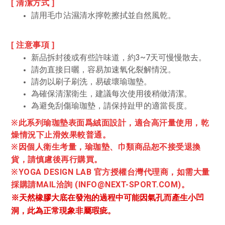
[ 清潔方式 ]
請用毛巾沾濕清水擰乾擦拭並自然風乾
。
[ 注意事項 ]
新品拆封後或有些許味道，約3~7天可慢慢散去
。
請勿直接日曬，容易加速氧化裂解情況。
請勿以刷子刷洗，易破壞瑜珈墊。
為確保清潔衛生，建議每次使用後稍做清潔。
為避免刮傷瑜珈墊，請保持趾甲的適當長度
。
※
此系列瑜珈墊表面爲絨面設計，適合高汗量使用，乾
燥情況下止滑效果較普通。
※因個人衛生考量，瑜珈墊、巾類商品恕不接受退換
貨，請慎慮後再行購買。
※YOGA DESIGN LAB
官方授權
台灣
代理商，如需大量
採購請MAIL洽詢
(INFO@NEXT-SPORT.COM)
。
※天然橡膠大底在發泡的過程中可能因氣孔而產生小凹
洞，此為正常現象非屬瑕疵。