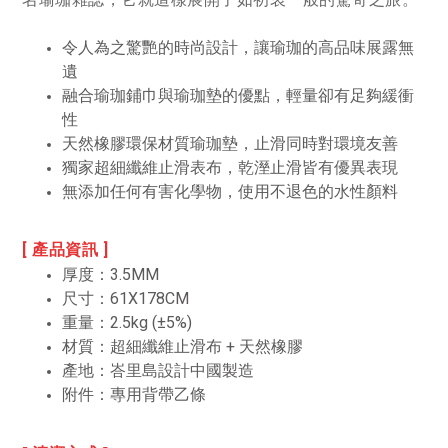
令人為之驚艷的時尚設計，讓瑜珈的高品味展露無
遺
融合瑜珈鋪巾與瑜珈墊的優點，輕量卻有足夠緩衝
性
天然橡膠環保材質瑜珈墊，止滑同時對環境友善
獨家超細纖維止滑表布，乾溼止滑皆有優異表現
無添加任何有害化學物，使用不退色的水性顏料
[ 產品資訊 ]
厚度：3.5MM
尺寸：61X178CM
重量：2.5kg (±5%)
材質：超細纖維止滑布 + 天然橡膠
產地
：峇里島設計中國製造
附件
：
專用背帶乙條