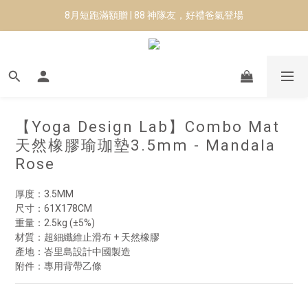
8月短跑滿額贈 | 88 神隊友，好禮爸氣登場
8月短跑滿額贈 | 88 神隊友，好禮爸氣登場
✨CURARING-韓國多功能深層按摩環｜新品預購88折！✨
Manduka-跟著青蛙去旅行｜快閃第二站-台南
8月短跑滿額贈 | 88 神隊友，好禮爸氣登場
【Yoga Design Lab】Combo Mat
天然橡膠瑜珈墊3.5mm - Mandala
Rose
厚度：3.5MM
尺寸：61X178CM
重量：2.5kg (±5%)
材質：超細纖維止滑布 + 天然橡膠
產地：峇里島設計中國製造
附件：專用背帶乙條