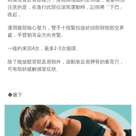
注意的是，在進行此部位滾筒運動時，記得將「下巴」
收起，
運用腹部核心發力，雙手十指緊扣放於頭部與頸部交界
處，手臂朝耳朵方向夾緊
。
一樣約來回4次，最多2-3次循環
。
除了能放鬆背部及肩頸外，滾動靠近肩胛骨的膏肓穴，
可有助於緩解感冒症狀
。
◆腋下