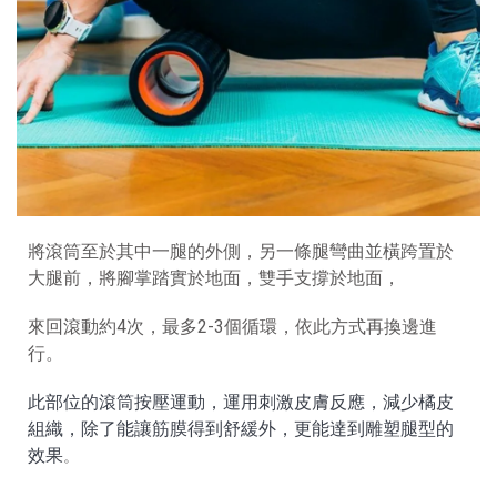
將滾筒至於其中一腿的外側，另一條腿彎曲並橫跨置於
大腿前，將腳掌踏實於地面，雙手支撐於地面，
來回滾動約4次，最多2-3個循環，依此方式再換邊進
行。
此部位的滾筒按壓運動，運用刺激皮膚反應，減少橘皮
組織，除了能讓筋膜得到舒緩外，更能達到雕塑腿型的
效果
。