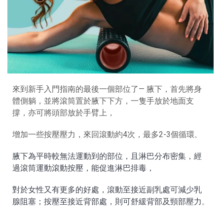
來到新手入門指南的最後一個部位了— 腋下，首先將身
體側躺，並將滾筒置於腋下下方，一隻手放於地面支
撐，亦可將頭部放於手臂上，
增加一些按壓壓力，來回滾動約4次，最多2-3個循環
。
腋下為平時較無法運動到的部位，且淋巴分布密集，經
過滾筒運動滾動按壓，能促進淋巴排毒，
對於女性又有更多的好處，滾動至接近副乳處可減少乳
腺阻塞；按壓至接近背部處，則可舒緩背部及頸部壓力
。