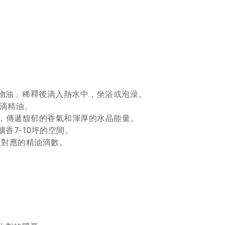
植物油」稀釋後滴入熱水中，坐浴或泡澡。
1滴精油。
香，傳遞馥郁的香氣和渾厚的水晶能量。
擴香7-10坪的空間。
入對應的精油滴數。