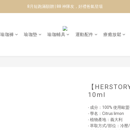
8月短跑滿額贈 | 88 神隊友，好禮爸氣登場
8月短跑滿額贈 | 88 神隊友，好禮爸氣登場
✨CURARING-韓國多功能深層按摩環｜新品預購88折！✨
Manduka-跟著青蛙去旅行｜快閃第二站-台南
瑜珈褲
瑜珈墊
瑜珈輔具
運動配件
療癒放鬆
8月短跑滿額贈 | 88 神隊友，好禮爸氣登場
【HERSTO
10ml
‧ 成分：100% 使用歐
‧ 學名：Citrus limon
‧ 植物產地：義大利 
‧ 萃取方式/部位：冷壓