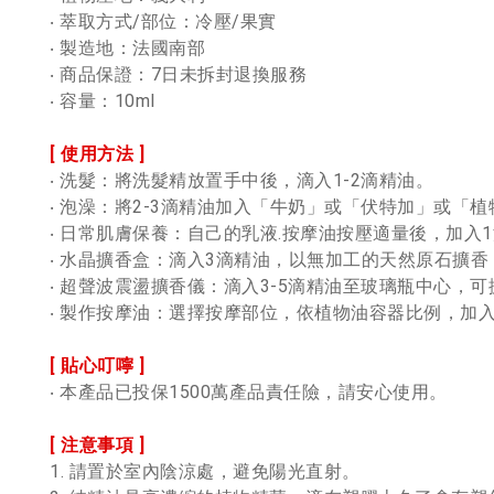
‧ 萃取方式/部位：冷壓/果實
‧ 製造地：法國南部
‧ 商品保證：7日未拆封退換服務
‧ 容量：10ml
[ 使用方法 ]
‧ 洗髮：將洗髮精放置手中後，滴入1-2滴精油。
‧ 泡澡：將2-3滴精油加入「牛奶」或「伏特加」或「
‧ 日常肌膚保養：自己的乳液.按摩油按壓適量後，加入
‧ 水晶擴香盒：滴入3滴精油，以無加工的天然原石擴
‧ 超聲波震盪擴香儀：滴入3-5滴精油至玻璃瓶中心，可
‧ 製作按摩油：選擇按摩部位，依植物油容器比例，加
[ 貼心叮嚀 ]
‧ 本產品已投保1500萬產品責任險，請安心使用。
[ 注意事項 ]
1. 請置於室內陰涼處，避免陽光直射。