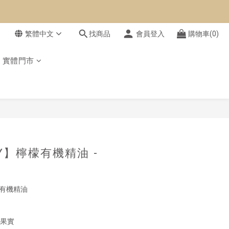
繁體中文
找商品
會員登入
購物車(0)
實體門市
立即購買
RY】檸檬有機精油 -
盟有機精油
/果實