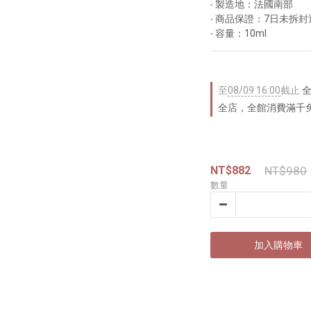
‧ 製造地：法國南部
‧ 商品保證：7日未拆
‧ 容量：10ml
至
08/09 16:00
截止
全
全店，全館消費滿千
NT$882
NT$980
數量
加入購物車