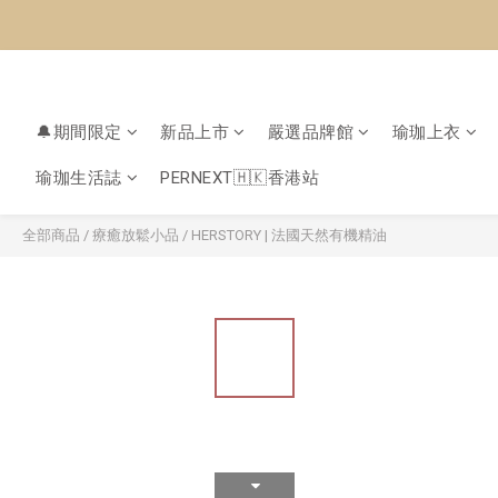
🔔期間限定
新品上市
嚴選品牌館
瑜珈上衣
瑜珈生活誌
PERNEXT🇭🇰香港站
全部商品
/
療癒放鬆小品
/
HERSTORY | 法國天然有機精油