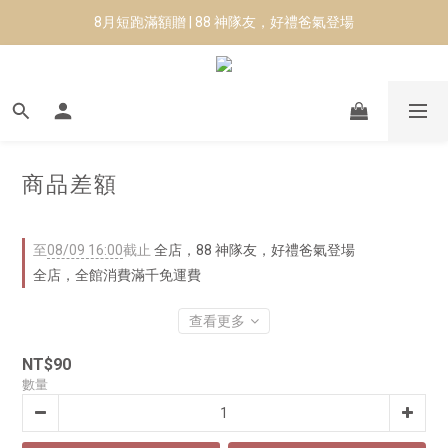
8月短跑滿額贈 | 88 神隊友，好禮爸氣登場
8月短跑滿額贈 | 88 神隊友，好禮爸氣登場
✨CURARING-韓國多功能深層按摩環｜新品預購88折！✨
Manduka-跟著青蛙去旅行｜快閃第二站-台南
8月短跑滿額贈 | 88 神隊友，好禮爸氣登場
商品差額
至
08/09 16:00
截止
全店，88 神隊友，好禮爸氣登場
全店，全館消費滿千免運費
查看更多
NT$90
數量