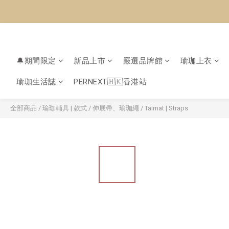
🔔期間限定
新品上市
嚴選品牌館
瑜珈上衣
瑜珈生活誌
PERNEXT🇭🇰香港站
全部商品
/
瑜珈輔具 | 款式
/
伸展帶、瑜珈繩
/
Taimat | Straps