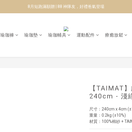
8月短跑滿額贈 | 88 神隊友，好禮爸氣登場
8月短跑滿額贈 | 88 神隊友，好禮爸氣登場
✨CURARING-韓國多功能深層按摩環｜新品預購88折！✨
Manduka-跟著青蛙去旅行｜快閃第二站-台南
瑜珈褲
瑜珈墊
瑜珈輔具
運動配件
療癒放鬆
8月短跑滿額贈 | 88 神隊友，好禮爸氣登場
【TAIMAT
240cm - 淺
尺寸：240cm x 4cm (±
重量：0.2kg (±10%)
材質：100%棉紗 + T