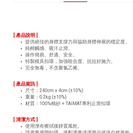
[ 產品說明 ]
提供絕佳的身體支撐力與協助身體伸展的穩定度。
純棉觸感、吸汗止滑。
操作簡易、舒適、安全。
特製模具扣環，加強咬合度、抗拉好施力。
完全無毒，不含聚氯乙烯。
[ 產品資訊 ]
尺寸：240cm x 4cm (±10%)
重量：0.2kg (±10%)
材質：100%棉紗 + TAIMAT專利止滑扣環
[ 清潔方式 ]
使用溼布擦拭後靜置風乾。
請盡量避開扣環，搭配適量清潔用品搓洗自然風乾