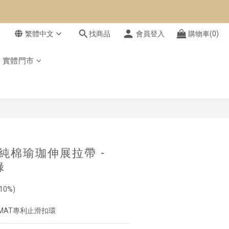
繁體中文
找商品
會員登入
購物車(0)
實體門市
立即購買
】純棉瑜珈伸展拉帶 -
綠
10%)
AIMAT專利止滑扣環