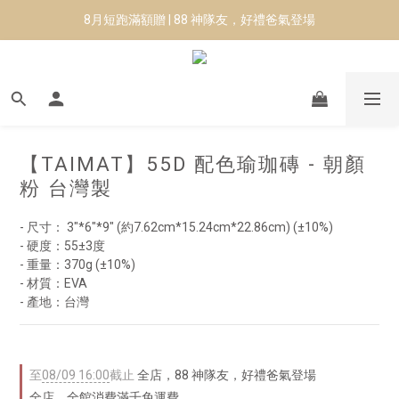
8月短跑滿額贈 | 88 神隊友，好禮爸氣登場
8月短跑滿額贈 | 88 神隊友，好禮爸氣登場
✨CURARING-韓國多功能深層按摩環｜新品預購88折！✨
Manduka-跟著青蛙去旅行｜快閃第二站-台南
8月短跑滿額贈 | 88 神隊友，好禮爸氣登場
【TAIMAT】55D 配色瑜珈磚 - 朝顏
粉 台灣製
- 尺寸： 3"*6"*9" (約7.62cm*15.24cm*22.86cm) (±10%)
- 硬度：55±3度
- 重量：370g (±10%)
- 材質：EVA
- 產地：台灣
至
08/09 16:00
截止
全店，88 神隊友，好禮爸氣登場
全店，全館消費滿千免運費