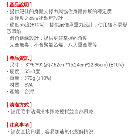
[ 產品說明 ]
- 提供絕佳的身體支撐力與協住身體伸展的穩定度
- 高硬度之高技術製程設計
- 硬度55度(±10%)，提供絕佳承重力設計，使用後不易變
形凹陷
- 斜角邊緣設計，提供更好掌握的角度
- 完全無毒，不含聚氯乙烯、八大重金屬等
[ 產品資訊 ]
- 尺寸： 3"*6"*9" (約7.62cm*15.24cm*22.86cm) (±10%)
- 硬度：55±3度
- 重量：370g (±10%)
- 材質：EVA
- 產地：台灣
[ 清潔方式 ]
- 請用毛巾沾濕清水擰乾擦拭並自然風乾。
[ 注意事項 ]
- 請勿直接日曬，容易加速氧化裂解情況。