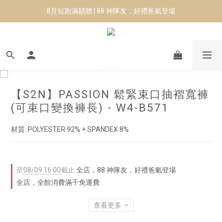
8月短跑滿額贈 | 88 神隊友，好禮爸氣登場
8月短跑滿額贈 | 88 神隊友，好禮爸氣登場
✨CURARING-韓國多功能深層按摩環｜新品預購88折！✨
Manduka-跟著青蛙去旅行｜快閃第二站-台南
8月短跑滿額贈 | 88 神隊友，好禮爸氣登場
【S2N】PASSION 鬆緊束口抽褶寬褲
(可束口變換褲長) - W4-B571
材質: POLYESTER 92% + SPANDEX 8%
至
08/09 16:00
截止
全店，88 神隊友，好禮爸氣登場
全店，全館消費滿千免運費
查看更多