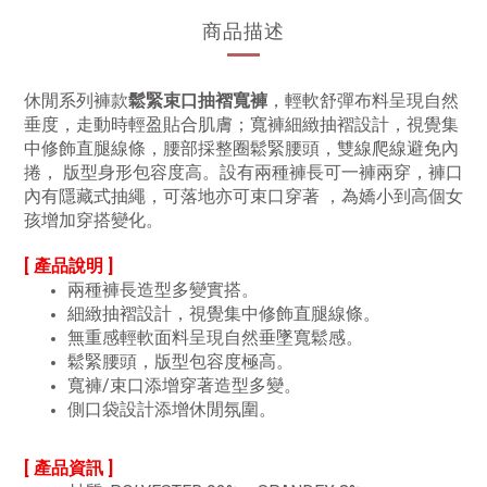
商品描述
休閒系列褲款
鬆緊束口抽褶寬褲
，輕軟舒彈布料呈現自然
垂度，走動時輕盈貼合肌膚；寬褲細緻抽褶設計，視覺集
中修飾直腿線條，腰部採整圈鬆緊腰頭，雙線爬線避免內
捲， 版型身形包容度高。設有兩種褲長可一褲兩穿，褲口
內有隱藏式抽繩，可落地亦可束口穿著 ，為嬌小到高個女
孩增加穿搭變化。
[ 產品說明 ]
兩種褲長造型多變實搭。
細緻抽褶設計，視覺集中修飾直腿線條。
無重感輕軟面料呈現自然垂墜寬鬆感。
鬆緊腰頭，版型包容度極高。
寬褲/束口添增穿著造型多變。
側口袋設計添增休閒氛圍。
[ 產品資訊 ]