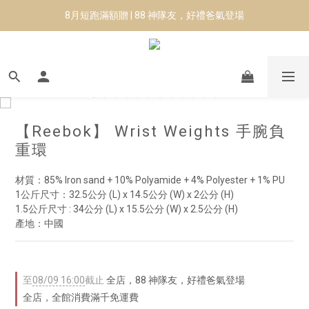
8月短跑滿額贈 | 88 神隊友，好禮爸氣登場
8月短跑滿額贈 | 88 神隊友，好禮爸氣登場
✨CURARING-韓國多功能深層按摩環｜新品預購88折！✨
Manduka-跟著青蛙去旅行｜快閃第二站-台南
8月短跑滿額贈 | 88 神隊友，好禮爸氣登場
【Reebok】 Wrist Weights 手腕負
重環
材質：85% Iron sand + 10% Polyamide + 4% Polyester + 1% PU
1公斤尺寸：32.5公分 (L) x 14.5公分 (W) x 2公分 (H)
1.5公斤尺寸 : 34公分 (L) x 15.5公分 (W) x 2.5公分 (H)
產地：中國
至
08/09 16:00
截止
全店，88 神隊友，好禮爸氣登場
全店，全館消費滿千免運費