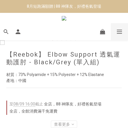
8月短跑滿額贈 | 88 神隊友，好禮爸氣登場
8月短跑滿額贈 | 88 神隊友，好禮爸氣登場
✨CURARING-韓國多功能深層按摩環｜新品預購88折！✨
Manduka-跟著青蛙去旅行｜快閃第二站-台南
8月短跑滿額贈 | 88 神隊友，好禮爸氣登場
【Reebok】 Elbow Support 透氣運
動護肘 - Black/Grey (單入組)
材質：73% Polyamide + 15% Polyester + 12% Elastane
產地：中國
至
08/09 16:00
截止
全店，88 神隊友，好禮爸氣登場
全店，全館消費滿千免運費
查看更多