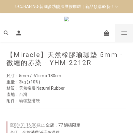
✨CURARING-韓國多功能深層按摩環｜新品預購88折！✨
七夕限定 | Manduka Yogitoes2.0鋪巾免費包裝
Manduka-跟著青蛙去旅行｜快閃第二站-台南
七夕限定 | Manduka Yogitoes2.0鋪巾免費包裝
【Miracle】天然橡膠瑜珈墊 5mm -
微纁的赤染 - YHM-2212R
尺寸：5mm /  61cm x 180cm
重量：3kg (±10%)
材質：天然橡膠 Natural Rubber
產地：台灣
附件：瑜珈墊揹袋
至
08/31 16:00
截止
全店，77 鵲橋限定
全店，全館消費滿千免運費