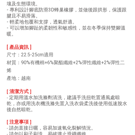
壤及生態環境。
- 專利設計腳底防滑3D蜂巢橡膠，並做後跟拱形，保護跟
腱且不易滑落。
- 輕柔地包覆和支撐，透氣舒適。
- 可以增加腳趾的柔韌性和敏感性，並在冬季保持雙腳溫
暖。
[ 產品資訊 ]
尺寸：22.5-25cm適用
材質：
90%有機棉+6%聚酯纖維+2%彈性纖維+2%彈性二
烯
產地
：越南
[ 清潔方式 ]
‧ 定期用溫水加洗滌劑清洗，建議手洗扭乾置通風處晾
乾，
亦或用洗衣機洗滌先置入洗衣袋柔洗後使用低速脫水
後自然晾乾。
[ 注意事項 ]
‧ 請勿直接日曬，容易加速氧化裂解情況。
‧ 請勿以刷子刷洗，易破壞止滑襪纖維。