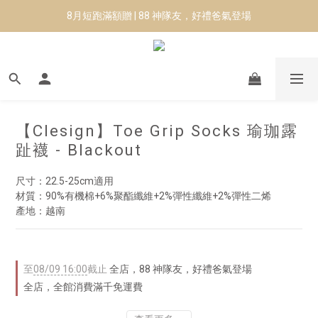
8月短跑滿額贈 | 88 神隊友，好禮爸氣登場
8月短跑滿額贈 | 88 神隊友，好禮爸氣登場
✨CURARING-韓國多功能深層按摩環｜新品預購88折！✨
Manduka-跟著青蛙去旅行｜快閃第二站-台南
8月短跑滿額贈 | 88 神隊友，好禮爸氣登場
【Clesign】Toe Grip Socks 瑜珈露
趾襪 - Blackout
尺寸：22.5-25cm適用
材質：90%有機棉+6%聚酯纖維+2%彈性纖維+2%彈性二烯
產地：越南
至
08/09 16:00
截止
全店，88 神隊友，好禮爸氣登場
全店，全館消費滿千免運費