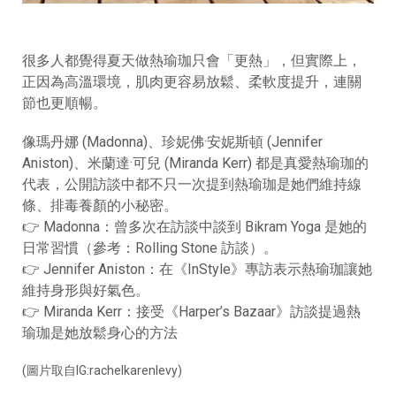
很多人都覺得夏天做熱瑜珈只會「更熱」，但實際上，
正因為高溫環境，肌肉更容易放鬆、柔軟度提升，連關
節也更順暢。
像瑪丹娜
(Madonna)
、珍妮佛
·
安妮斯頓
(Jennifer
Aniston)
、米蘭達
·
可兒
(Miranda Kerr)
都是真愛熱瑜珈的
代表，公開訪談中都不只一次提到熱瑜珈是她們維持線
條、排毒養顏的小秘密。
👉 Madonna
：曾多次在訪談中談到
Bikram Yoga
是她的
日常習慣（參考：
Rolling Stone
訪談）。
👉 Jennifer Aniston
：在《
InStyle
》專訪表示熱瑜珈讓她
維持身形與好氣色。
👉 Miranda Kerr
：接受《
Harper’s Bazaar
》訪談提過熱
瑜珈是她放鬆身心的方法
(
圖片取自
IG:rachelkarenlevy
)