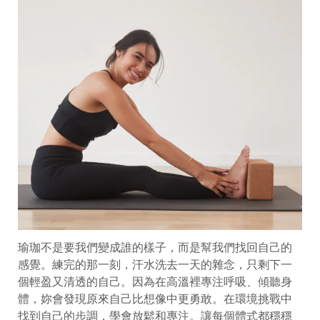
瑜珈不是要我們變成誰的樣子，而是幫我們找回自己的
感覺。練完的那一刻，汗水洗去一天的雜念，只剩下一
個輕盈又清透的自己。因為在高溫裡專注呼吸、傾聽身
體，妳會發現原來自己比想像中更勇敢。在環境挑戰中
找到自己的步調，學會放鬆和專注。讓每個體式都穩穩