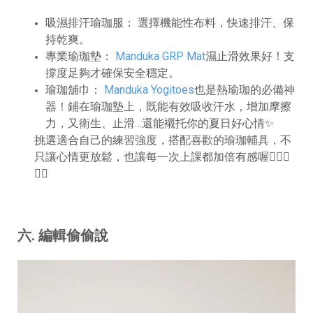
吸濕排汗瑜珈服： 選擇機能性布料，快速排汗、保
持乾爽。
專業瑜珈墊：
Manduka GRP Mat
濕止滑效果好！支
撐度足夠才確保安全穩定。
瑜珈舖巾：
Manduka Yogitoes
也是熱瑜珈的必備神
器！鋪在瑜珈墊上，既能有效吸收汗水，增加摩擦
力，又衛生、止滑
…
還能襯托你的夏日好心情✨
挑選適合自己的練習強度，搭配喜歡的瑜珈輔具，不
只讓心情更放鬆，也讓每一次上課都加倍有感喔
🧘🏻‍♀️
🙂‍↕️
六
.
編輯偷偷說