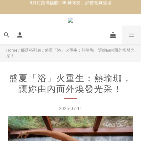
✨CURARING-韓國多功能深層按摩環｜新品預購88折！✨
8月短跑滿額贈 | 88 神隊友，好禮爸氣登場
Manduka-跟著青蛙去旅行｜快閃第二站-台南
8月短跑滿額贈 | 88 神隊友，好禮爸氣登場
Home
/
部落格列表
/
盛夏「浴」火重生：熱瑜珈，讓妳由內而外煥發光
采！
盛夏「浴」火重生：熱瑜珈，
讓妳由內而外煥發光采！
2025-07-11