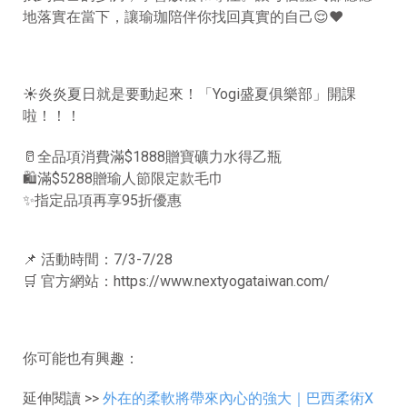
地落實在當下，讓瑜珈陪伴你找回真實的自己
😌❤
☀️
炎炎夏日就是要動起來！「
Yogi
盛夏俱樂部」開課
啦！！！
🥛
全品項消費滿
$1888
贈寶礦力水得乙瓶
🛍️
滿
$5288
贈瑜人節限定款毛巾
✨
指定品項再享
95
折優惠
📌
活動時間：
7/3-7/28
🛒
官方網站：
https://www.nextyogataiwan.com/
你可能也有興趣：
延伸閱讀 >>
外在的柔軟將帶來內心的強大｜巴西柔術X