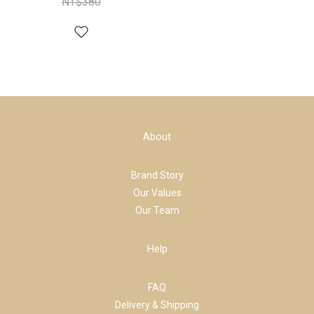
NT$380
About
Brand Story
Our Values
Our Team
Help
FAQ
Delivery & Shipping