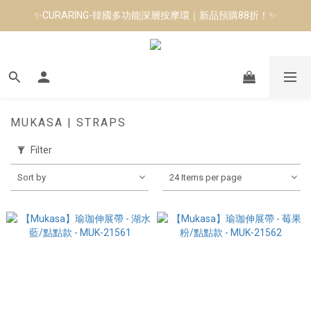
✨CURARING-韓國多功能深層按摩環｜新品預購88折！✨
8月短跑滿額贈 | 88 神隊友，好禮爸氣登場
Manduka-跟著青蛙去旅行｜快閃第二站-台南
8月短跑滿額贈 | 88 神隊友，好禮爸氣登場
MUKASA | STRAPS
Filter
Sort by
24 Items per page