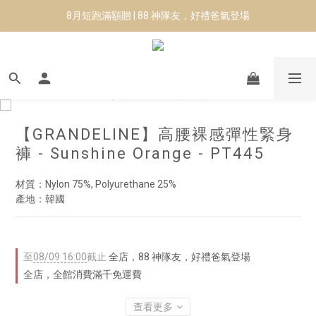
8月短跑滿額贈 | 88 神隊友，好禮爸氣登場
8月短跑滿額贈 | 88 神隊友，好禮爸氣登場
✨CURARING-韓國多功能深層按摩環｜新品預購88折！✨
Manduka-跟著青蛙去旅行｜快閃第二站-台南
8月短跑滿額贈 | 88 神隊友，好禮爸氣登場
【GRANDELINE】高腰裸感彈性緊身
褲 - Sunshine Orange - PT445
材質：Nylon 75%, Polyurethane 25%
產地：韓國
至
08/09 16:00
截止
全店，88 神隊友，好禮爸氣登場
全店，全館消費滿千免運費
查看更多