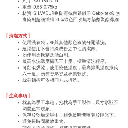
尺寸
:33x18x10cm
重量
:0.65-0.75kg
材質 :SILVADUR® 防霉抗菌銀離子 Oeko-tex® 無
毒染劑超細纖維 30%綠色回收
無毒染劑聚酯纖維
[ 清潔方式 ]
使用洗衣袋，並與其他顏色衣物分開清洗。
建議使用不含特殊成份之中性清潔劑。
勿使用柔軟精及漂白劑。
最高水洗溫度攝氏三十度，標準清洗程序。
可翻滾烘乾，使用較低溫度，最高排風溫度攝氏
六十度。勿熨燙壓燙及專業乾洗。
枕芯鋪棉可依相同方式拆洗。
[ 注意事項 ]
枕套為手工車縫，抱枕為手工製作，尺寸形狀不
均屬正常現象。
保存於乾燥環境中，避免長時間曝曬於陽光下。
避免長時間壓放重物。
請勿以刷子刷洗，易破壞表布纖維。