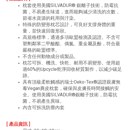
枕套使用美國SILVADUR® 銀離子技術，防霉抗
菌，不易產生味道，進而能夠減少清洗的次數，
節省水資源的耗用與汙染。
特殊的防變形枕芯設計，可良好支撐身體的重
量，並快速回復形狀。
高規格標準，通過多項歐盟檢測及認證。不含可
塑劑鄰苯二甲酸酯、偶氮、重金屬及酚，符合最
嚴格的歐盟標準。
不含任何動物成分或製品。
枕芯可拆、機洗、快乾、耐用不易變形。使用超
過60%的Upcycle乾淨回收材質製作，以減少碳足
跡。
具有頂級柔軟觸感的瑞士Oeko-Tex®認證親膚無
毒Vegan麂皮枕套，確保與皮膚長時間接觸的安
全。使用美國SILVADUR®銀離子技術，防霉抗
菌，不易產生異味。
內含可拆洗防塵內套
[ 產品資訊 ]