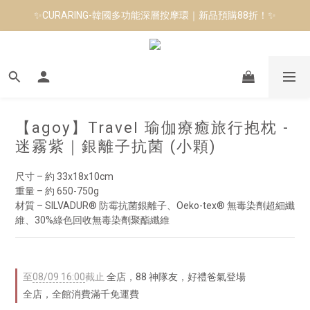
✨CURARING-韓國多功能深層按摩環｜新品預購88折！✨
8月短跑滿額贈 | 88 神隊友，好禮爸氣登場
Manduka-跟著青蛙去旅行｜快閃第二站-台南
8月短跑滿額贈 | 88 神隊友，好禮爸氣登場
【agoy】Travel 瑜伽療癒旅行抱枕 -
迷霧紫｜銀離子抗菌 (小顆)
尺寸 – 約 33x18x10cm
重量 – 約 650-750g
材質 – SILVADUR® 防霉抗菌銀離子、Oeko-tex® 無毒染劑超細纖
維、30%綠色回收無毒染劑聚酯纖維
至
08/09 16:00
截止
全店，88 神隊友，好禮爸氣登場
全店，全館消費滿千免運費