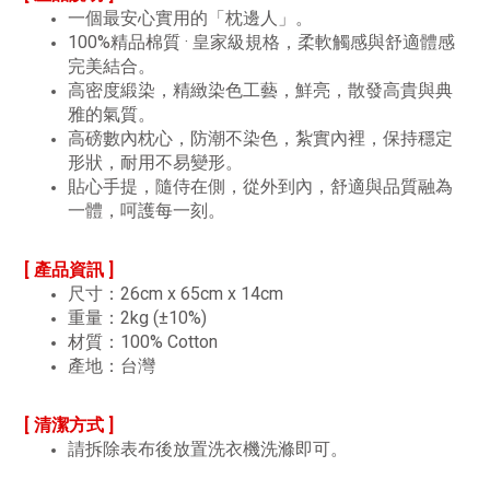
一個最安心實用的「枕邊人」。
100%精品棉質 · 皇家級規格，柔軟觸感與舒適體感
完美結合
。
高密度緞染，精緻染色工藝，鮮亮，散發高貴與典
雅的氣質
。
高磅數內枕心，防潮不染色，紮實內裡，保持穩定
形狀，耐用不易變形
。
貼心手提，隨侍在側，從外到內，舒適與品質融為
一體，呵護每一刻
。
[ 產品資訊 ]
尺寸：26cm x 65cm x 14cm
重量：2kg (±10%)
材質：100% Cotton
產地：台灣
[ 清潔方式 ]
請拆除表布後放置洗衣機洗滌即可。