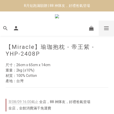
8月短跑滿額贈 | 88 神隊友，好禮爸氣登場
8月短跑滿額贈 | 88 神隊友，好禮爸氣登場
✨CURARING-韓國多功能深層按摩環｜新品預購88折！✨
Manduka-跟著青蛙去旅行｜快閃第二站-台南
8月短跑滿額贈 | 88 神隊友，好禮爸氣登場
【Miracle】瑜珈抱枕 - 帝王紫 -
YHP-2408P
尺寸：26cm x 65cm x 14cm
重量：2kg (±10%) 
材質：100% Cotton
產地：台灣
至
08/09 16:00
截止
全店，88 神隊友，好禮爸氣登場
全店，全館消費滿千免運費