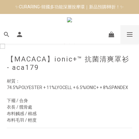
✨CURARING-韓國多功能深層按摩環｜新品預購88折！✨
8月短跑滿額贈 | 88 神隊友，好禮爸氣登場
Manduka-跟著青蛙去旅行｜快閃第二站-台南
8月短跑滿額贈 | 88 神隊友，好禮爸氣登場
【MACACA】ionic+™ 抗菌清爽罩衫
- aca179
材質：
74.5%POLYESTER + 11%LYOCELL + 6.5%IONIC+ + 8%SPANDEX
下襬 / 合身
衣長 / 髖骨處
布料觸感 / 棉感
布料毛羽 / 輕度