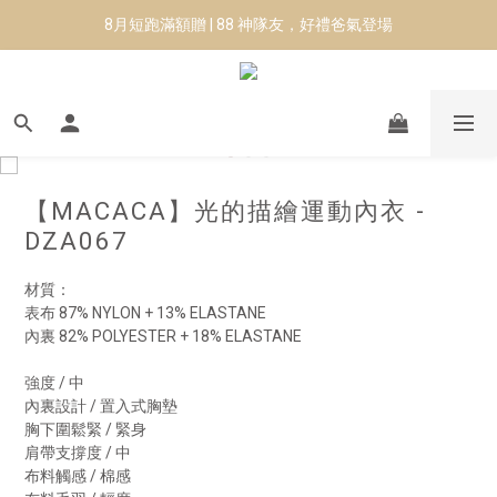
8月短跑滿額贈 | 88 神隊友，好禮爸氣登場
8月短跑滿額贈 | 88 神隊友，好禮爸氣登場
✨CURARING-韓國多功能深層按摩環｜新品預購88折！✨
Manduka-跟著青蛙去旅行｜快閃第二站-台南
8月短跑滿額贈 | 88 神隊友，好禮爸氣登場
【MACACA】光的描繪運動內衣 -
DZA067
材質：
表布 87% NYLON + 13% ELASTANE 
內裏 82% POLYESTER + 18% ELASTANE
強度 / 中
內裏設計 / 置入式胸墊
胸下圍鬆緊 / 緊身
肩帶支撐度 / 中
布料觸感 / 棉感