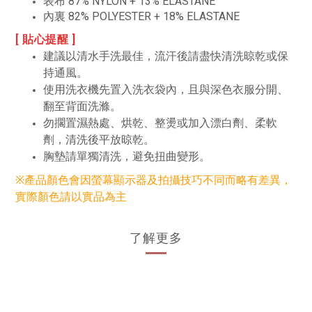
表布 87% NYLON + 13% ELASTANE
內裏 82% POLYESTER + 18% ELASTANE
[ 貼心提醒 ]
建議以清水手洗最佳，流汗後請盡快清洗晾乾或保
持通風。
使用洗衣機先置入洗衣袋內，且與深色衣服分開、
翻至背面洗滌。
勿擱置濕熱處、烘乾、整燙或加入漂白劑、柔軟
劑，清洗後平放晾乾。
胸墊請單獨清洗，避免扭曲變形。
※產品顏色會因螢幕顯示器及拍攝技巧不同而略有差異，
實際顏色請以實品為主
了解更多