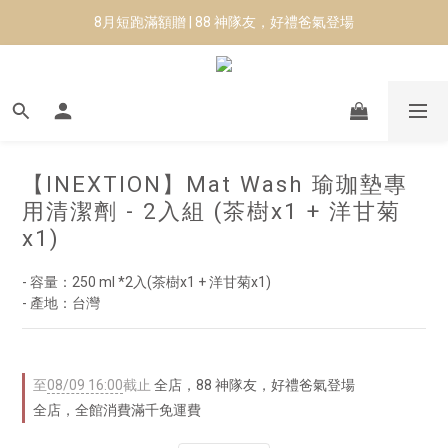
8月短跑滿額贈 | 88 神隊友，好禮爸氣登場
8月短跑滿額贈 | 88 神隊友，好禮爸氣登場
✨CURARING-韓國多功能深層按摩環｜新品預購88折！✨
Manduka-跟著青蛙去旅行｜快閃第二站-台南
8月短跑滿額贈 | 88 神隊友，好禮爸氣登場
【INEXTION】Mat Wash 瑜珈墊專
用清潔劑 - 2入組 (茶樹x1 + 洋甘菊
x1)
- 容量：250 ml *2入(茶樹x1 + 洋甘菊x1)
- 產地：台灣
至
08/09 16:00
截止
全店，88 神隊友，好禮爸氣登場
全店，全館消費滿千免運費