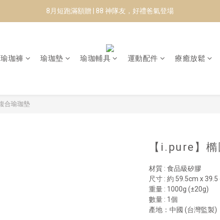
8月短跑滿額贈 | 88 神隊友，好禮爸氣登場
8月短跑滿額贈 | 88 神隊友，好禮爸氣登場
✨CURARING-韓國多功能深層按摩環｜新品預購88折！✨
Manduka-跟著青蛙去旅行｜快閃第二站-台南
瑜珈褲
瑜珈墊
瑜珈輔具
運動配件
療癒放鬆
8月短跑滿額贈 | 88 神隊友，好禮爸氣登場
t 橡膠複合瑜珈墊
【i.pure
材質 : 食品級矽膠
尺寸 : 約 59.5cm x 39.
重量 : 1000g (±20g)
數量 : 1個
產地：中國 (台灣監製)