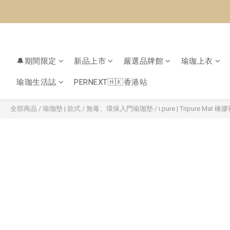
🔔期間限定
新品上市
嚴選品牌館
瑜珈上衣
瑜珈生活誌
PERNEXT🇭🇰香港站
全部商品
/
瑜珈墊 | 款式
/
無毒、環保入門瑜珈墊
/
i.pure | Tripure Ma