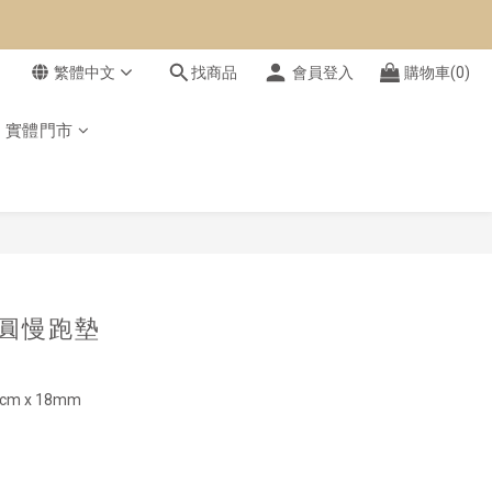
繁體中文
找商品
會員登入
購物車(0)
實體門市
立即購買
】橢圓慢跑墊
5 cm x 18mm