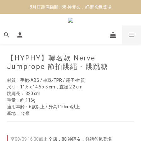
8月短跑滿額贈 | 88 神隊友，好禮爸氣登場
8月短跑滿額贈 | 88 神隊友，好禮爸氣登場
✨CURARING-韓國多功能深層按摩環｜新品預購88折！✨
Manduka-跟著青蛙去旅行｜快閃第二站-台南
8月短跑滿額贈 | 88 神隊友，好禮爸氣登場
【HYPHY】聯名款 Nerve
Jumprope 節拍跳繩 - 跳跳糖
材質：手把-ABS / 串珠-TPR / 繩子-棉質
尺寸：11.5 x 14.5 x 5 cm，直徑 2.2 cm
跳繩長： 320 cm
重量：約 116g
適用年齡：6歲以上 / 身高110cm以上
產地：台灣
至
08/09 16:00
截止
全店，88 神隊友，好禮爸氣登場