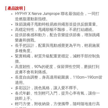
[ 產品說明 ]
HYPHY X Nerve Jumprope 聯名最強組合，一同打
造燃脂運動新指標。
珠節讓繩子甩動時較易維持繩形並提供反饋重量。
高穩定特性，甩繩順暢不飄移，不易打結纏繞。
提供節奏感和動力，配合音樂提供節奏，增加跳繩
樂趣和挑戰。
長手把設計，配重與甩動感覺更為平均，輕易施展
多種角度。
緊實棉繩，材質升級配重更穩定，減輕手部控制負
擔。
高度韌性，90%的硬度，保留彈性空間，磨損打到
皮膚不會有刺痛感。
長度自由調整，身高適用範圍廣，110cm~190cm皆
適用。
多彩設計，跳色風格，讓人愛不釋手。
各式年齡、性別輕巧入門，提升心率有氧，讓你一
跳即上手。
輕巧方便，附收納袋，方便攜帶，隨時隨地進行高