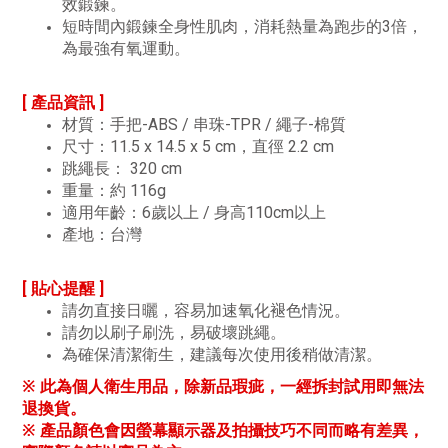
效鍛鍊。
短時間內鍛鍊全身性肌肉，消耗熱量為跑步的3倍，
為最強有氧運動。
[ 產品資訊 ]
材質：手把-ABS / 串珠-TPR / 繩子-棉質
尺寸：11.5 x 14.5 x 5 cm，直徑 2.2 cm
跳繩長： 320 cm
重量：約 116g
適用年齡：6歲以上 / 身高110cm以上
產地：台灣
[ 貼心提醒 ]
請勿直接日曬，容易加速氧化褪色情況。
請勿以刷子刷洗，易破壞跳繩。
為確保清潔衛生，建議每次使用後稍做清潔。
※ 此為個人衛生用品，除新品瑕疵，一經拆封試用即無法
退換貨。
※ 產品顏色會因螢幕顯示器及拍攝技巧不同而略有差異，