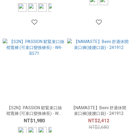
【S2N】PASSION 鬆緊束口抽
【NAMASTE】Beini 舒適休閒
褶寬褲 (可束口變換褲長) - W4-
束口褲(後腰口袋) - 241912
B571
NT$1,980
NT$2,412
NT$2,680