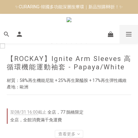
✨CURARING-韓國多功能深層按摩環｜新品預購88折！✨
七夕限定 | Manduka Yogitoes2.0鋪巾免費包裝
Manduka-跟著青蛙去旅行｜快閃第二站-台南
七夕限定 | Manduka Yogitoes2.0鋪巾免費包裝
【ROCKAY】Ignite Arm Sleeves 高
循環機能運動袖套 - Papaya/White
材質：58%再生機能尼龍 + 25%再生聚醯胺 + 17%再生彈性纖維
產地：歐洲
至
08/31 16:00
截止
全店，77 鵲橋限定
全店，全館消費滿千免運費
查看更多