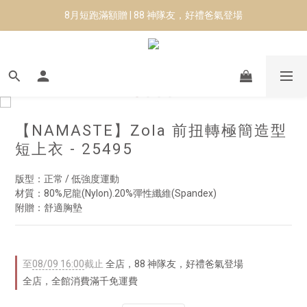
8月短跑滿額贈 | 88 神隊友，好禮爸氣登場
8月短跑滿額贈 | 88 神隊友，好禮爸氣登場
✨CURARING-韓國多功能深層按摩環｜新品預購88折！✨
Manduka-跟著青蛙去旅行｜快閃第二站-台南
8月短跑滿額贈 | 88 神隊友，好禮爸氣登場
【NAMASTE】Zola 前扭轉極簡造型
短上衣 - 25495
版型：正常 / 低強度運動
材質：80%尼龍(Nylon).20%彈性纖維(Spandex)
附贈：舒適胸墊
至
08/09 16:00
截止
全店，88 神隊友，好禮爸氣登場
全店，全館消費滿千免運費