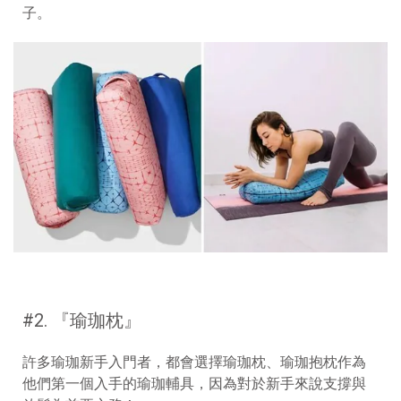
子
。
#2. 『
瑜珈枕
』
許多瑜珈新手入門者，都會選擇瑜珈枕、瑜珈抱枕作為
他們第一個入手的瑜珈輔具，因為對於新手來說支撐與