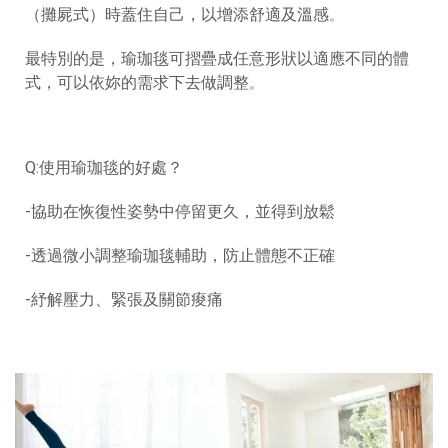
（攤屍式）時蓋住自己，以增添舒適及溫感
。
最特別的是，瑜珈毯可摺疊成任意形狀以適應不同的體
式，可以依妳的需求下去做調整
。
Q:使用瑜珈毯的好處？
-協助在恢復性姿勢中停留更久，並得到放鬆
-透過微小調整瑜珈毯輔助，防止體態不正確
-紓解壓力、緊張及關節痠痛