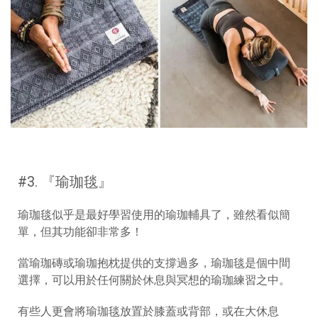
#3. 『
瑜珈毯
』
瑜珈毯似乎是最好學習使用的瑜珈輔具了，雖然看似簡
單，但其功能卻非常多！
當瑜珈磚或瑜珈抱枕提供的支撐過多，瑜珈毯是個中間
選擇，可以用於任何關於休息與冥想的瑜珈練習之中。
有些人更會將瑜珈毯放置於膝蓋或背部，或在大休息