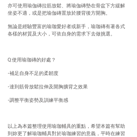
亦可使用瑜伽磚拉筋放鬆、將瑜伽磚墊在骨盆下方緩解
坐姿不適，或是把瑜伽磚置放於腰背後方開胸。
無論是經驗豐富的瑜珈愛好者或新手，瑜珈磚有著各式
各樣的材質及大小，可依自身的需求下去做挑選。
Q:使用瑜珈磚的好處？
-補足自身不足的柔韌度
-達到筋骨放鬆拉伸及開胸擴背之效果
-調整平衡姿勢及訓練平衡感
以上為本篇整理使用瑜珈輔具的重點，希望本篇有幫助
到妳更了解瑜珈輔具對於瑜珈練習的意義，平時在練習