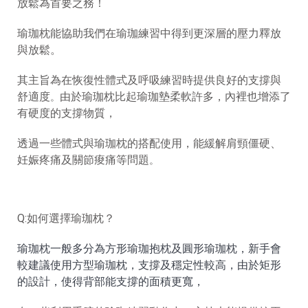
放鬆為首要之務！
瑜珈枕能協助我們在瑜珈練習中得到更深層的壓力釋放
與放鬆。
其主旨為在恢復性體式及呼吸練習時提供良好的支撐與
舒適度
由於瑜珈枕比起瑜珈墊柔軟許多，內裡也增添了
。
有硬度的支撐物質，
透過一些體式與瑜珈枕的搭配使用，能緩解肩頸僵硬、
妊娠疼痛及關節痠痛等問題
。
Q:如何選擇瑜珈枕？
瑜珈枕一般多分為方形瑜珈抱枕及圓形瑜珈枕，新手會
較建議使用方型瑜珈枕，支撐及穩定性較高，由於矩形
的設計，使得背部能支撐的面積更寬，