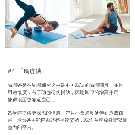
#4. 『
瑜珈磚
』
瑜珈磚是在瑜珈練習之中最不可或缺的瑜珈輔具，並且
用途最廣，有了瑜
伽
磚的輔助，因瑜珈磚的增高作用，
使得地面更靠近自己，
為身體提供更深層的伸展，並且不會過度延伸而造成傷
害。瑜
磚更能協助調整平衡姿勢，或作為釋放身體緊繃
伽
壓力的平台
。