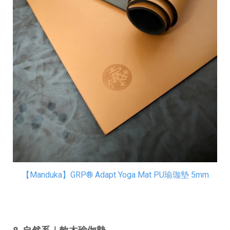
【Manduka】GRP® Adapt Yoga Mat PU瑜珈墊 5mm