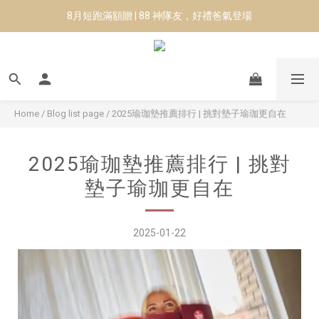
8月短跑滿額贈 | 88 神隊友，好禮爸氣登場
8月短跑滿額贈 | 88 神隊友，好禮爸氣登場
✨CURARING-韓國多功能深層按摩環｜新品預購88折！✨
Manduka-跟著青蛙去旅行｜快閃第二站-台南
8月短跑滿額贈 | 88 神隊友，好禮爸氣登場
Home
/
Blog list page
/
2025瑜珈墊推薦排行 | 挑對墊子瑜珈更自在
2025瑜珈墊推薦排行 | 挑對
墊子瑜珈更自在
2025-01-22