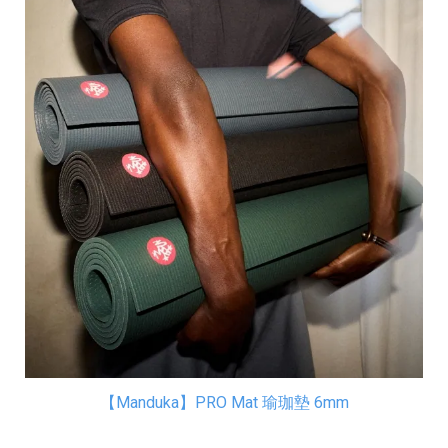
【Manduka】PRO Mat 瑜珈墊 6mm