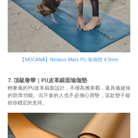
【MOCANA】Nimbus Mats PU 瑜珈墊 4.5mm
7. 頂級奢華｜PU皮革緞面瑜珈墊
輕奢風的PU皮革緞面設計，不僅高雅美觀，還具備超強
的防滑功能。出汗多的人也不必擔心滑墊，這款墊子能
給你穩定的支持。