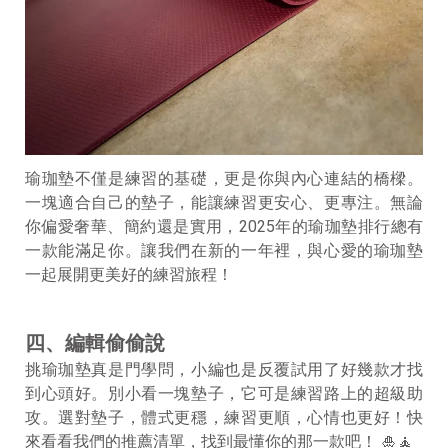
瑜珈墊不僅是練習的基礎，更是你與內心連結的橋樑。
一塊適合自己的墊子，能讓練習更安心、更專注。無論
你偏愛奢華、簡約還是實用，2025年的瑜珈墊排行總有
一款能滿足你。讓我們在新的一年裡，與心愛的瑜珈墊
一起展開更美好的練習旅程！
四、編輯偷偷說
挑瑜珈墊真是門學問，小編也是反覆試用了好幾款才找
到心頭好。別小看一塊墊子，它可是練習路上的超級助
攻。選對墊子，體式更穩，練習更順，心情也更好！快
來看看我們的推薦清單，找到最懂你的那一款吧！ 🎍🧘