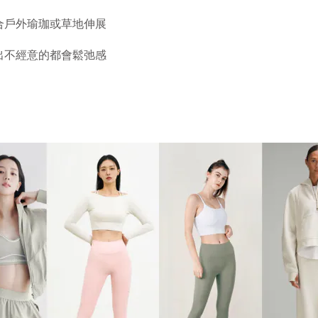
合戶外瑜珈或草地伸展
出不經意的都會鬆弛感