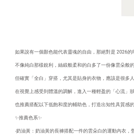
如果說有一個顏色能代表靈魂的自由，那絕對是
2026
的
不像純白那樣銳利，絲緞般柔和的白多了一份像雲朵般
但確實「全白」穿搭，尤其是貼身的衣物，應該是很多
在視覺上感受到體溫的調解，進入一種輕盈的「心流」
也推薦搭配以下低飽和度的輔助色，打造出知性具質感
✨推薦色系✨
‧奶油黃：奶油黃的長褲搭配一件的雲朵白的運動內衣，