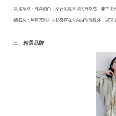
‧鼠尾草綠：純淨的白，結合鼠尾草綠的自然感，非常適
‧礦石灰：利用寬鬆外罩杉疊穿在雲朵白瑜珈服外，展現
三、精選品牌