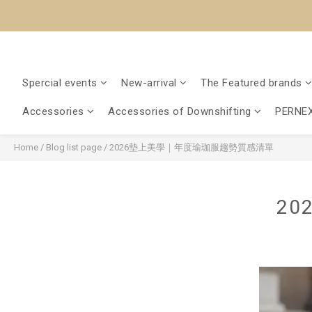
Spercial events
New-arrival
The Featured brands
Accessories
Accessories of Downshifting
PERNEX
Home
/
Blog list page
/
2026墊上美學｜年度瑜珈服趨勢質感清單
2