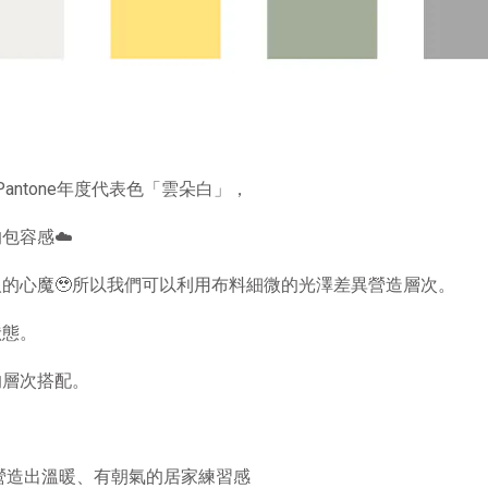
Pantone
年度代表色「雲朵白」，
的包容感
☁️
人的心魔
🥹
所以我們可以利用布料細微的光澤差異營造層次。
狀態。
的層次搭配。
營造出溫暖、有朝氣的居家練習感