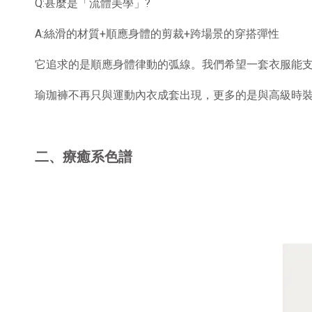
Q:甚麼是「流體美學」
?
A:
絲滑的材質
+
順應身體的剪裁
+
跨場景的穿搭彈性
它追求的是順應身體律動的弧線。我們希望一套衣服能
瑜珈褲不再只與運動內衣成套出現，更多的是與高級時
二、療癒系色譜