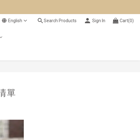
English
Search Products
Sign In
Cart(0)
清單