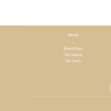
About
Brand Story
Our Values
Our Team