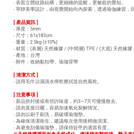
‧ 表面立體紋路結構，更細緻的提醒，更敏銳的覺知。
‧ 寜靜美學設計，由視覺開始向內探索，透過瑜伽練
[ 產品資訊 ]
‧
厚度：5mm
‧
尺寸：61x183cm
‧
重量：2.5kg (±10%)
‧
材質：(表層) 天然橡膠 / (中間層) TPE / (大底) 天然橡膠
‧
產地：台灣
‧
附件：收納黏扣帶、瑜珈背帶
[ 清潔方式 ]
‧ 請用毛巾沾濕清水擰乾擦拭並自然風乾。
[ 注意事項 ]
‧ 新品拆封後或有些許味道，約3~7天可慢慢散去。
‧ 請勿直接日曬，容易加速氧化裂解情況。
‧ 請勿以刷子刷洗，易破壞瑜珈墊。
‧ 為確保清潔衛生，建議每次使用後稍做清潔。
‧ 為避免刮傷瑜珈墊，請保持趾甲的適當長度。