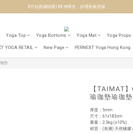
8月短跑滿額贈 | 88 神隊友，好禮爸氣登場
8月短跑滿額贈 | 88 神隊友，好禮爸氣登場
✨CURARING-韓國多功能深層按摩環｜新品預購88折！✨
Manduka-跟著青蛙去旅行｜快閃第二站-台南
Yoga Top
Yoga Bottoms
Yoga Mat
Yoga Props
8月短跑滿額贈 | 88 神隊友，好禮爸氣登場
T YOGA RETAIL
New Page
PERNEXT Yoga Hong Kong
膠瑜珈墊
【TAIMAT
瑜珈墊瑜珈墊 
厚度：5mm
尺寸：61x183cm
重量：2.5kg (±10%)
材質：(表層) 天然橡膠 / 