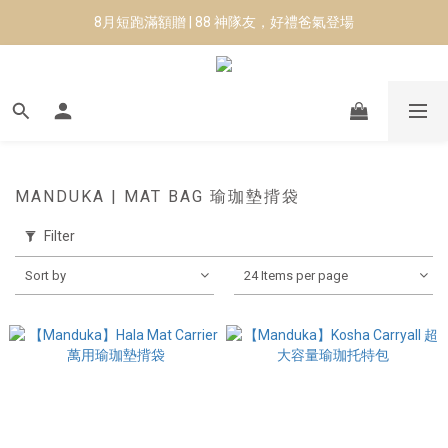
8月短跑滿額贈 | 88 神隊友，好禮爸氣登場
8月短跑滿額贈 | 88 神隊友，好禮爸氣登場
✨CURARING-韓國多功能深層按摩環｜新品預購88折！✨
Manduka-跟著青蛙去旅行｜快閃第二站-台南
8月短跑滿額贈 | 88 神隊友，好禮爸氣登場
MANDUKA | MAT BAG 瑜珈墊揹袋
Filter
Sort by
24 Items per page