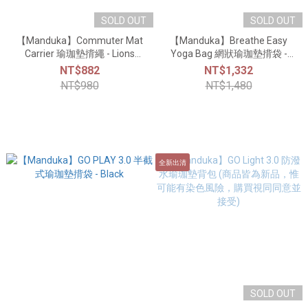
SOLD OUT
SOLD OUT
【Manduka】Commuter Mat
【Manduka】Breathe Easy
Carrier 瑜珈墊揹繩 - Lions
Yoga Bag 網狀瑜珈墊揹袋 -
Mane
Black
NT$882
NT$1,332
NT$980
NT$1,480
全新出清
SOLD OUT