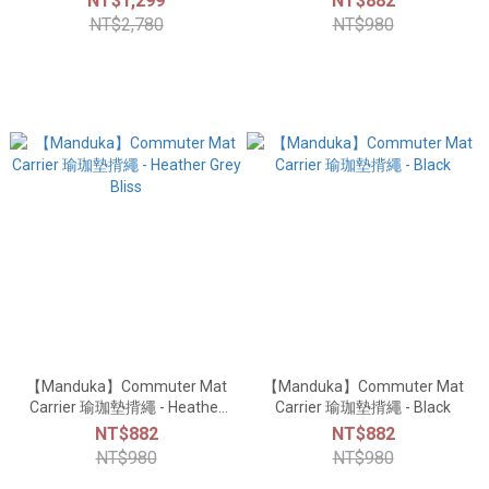
NT$1,299
NT$882
並接受)
NT$2,780
NT$980
【Manduka】Commuter Mat
【Manduka】Commuter Mat
Carrier 瑜珈墊揹繩 - Heather
Carrier 瑜珈墊揹繩 - Black
Grey Bliss
NT$882
NT$882
NT$980
NT$980