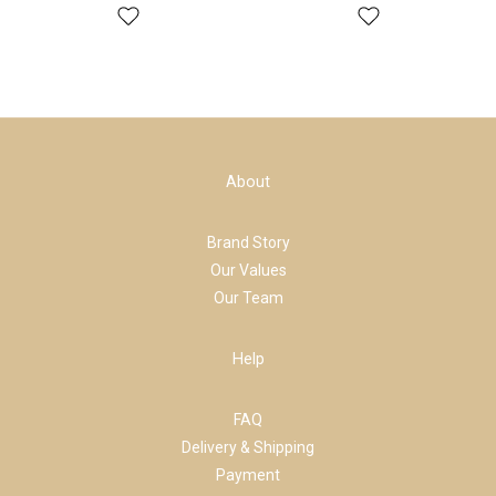
About
Brand Story
Our Values
Our Team
Help
FAQ
Delivery & Shipping
Payment