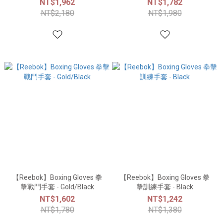
NT$1,962
NT$1,782
NT$2,180
NT$1,980
【Reebok】Boxing Gloves 拳
【Reebok】Boxing Gloves 拳
擊戰鬥手套 - Gold/Black
擊訓練手套 - Black
NT$1,602
NT$1,242
NT$1,780
NT$1,380