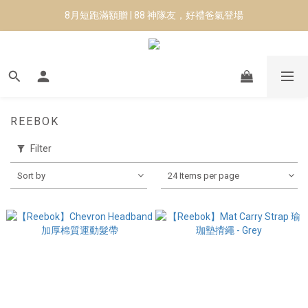
8月短跑滿額贈 | 88 神隊友，好禮爸氣登場
8月短跑滿額贈 | 88 神隊友，好禮爸氣登場
✨CURARING-韓國多功能深層按摩環｜新品預購88折！✨
Manduka-跟著青蛙去旅行｜快閃第二站-台南
8月短跑滿額贈 | 88 神隊友，好禮爸氣登場
REEBOK
Filter
Sort by
24 Items per page