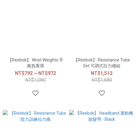
【Reebok】 Wrist Weights 手
【Reebok】 Resistance Tube
腕負重環
Set 可調式拉力繩組
NT$792 ~ NT$972
NT$1,512
NT$1,080
NT$1,680