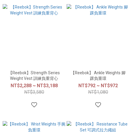
【Reebok】Strength Series
【Reebok】 Ankle Weights 腳
Weight Vest 訓練負重背心
踝負重環
NT$2,288 ~ NT$3,188
NT$792 ~ NT$972
NT$3,580
NT$1,080