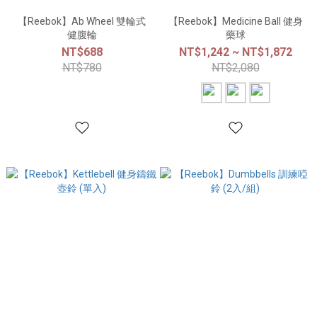
【Reebok】Ab Wheel 雙輪式
【Reebok】Medicine Ball 健身
健腹輪
藥球
NT$688
NT$1,242 ~ NT$1,872
NT$780
NT$2,080