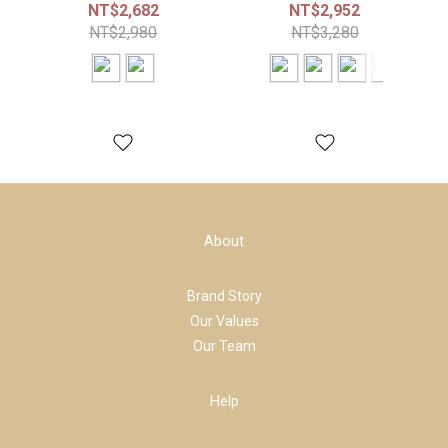
褲
褲
NT$2,682
NT$2,952
NT$2,980
NT$3,280
About
Brand Story
Our Values
Our Team
Help