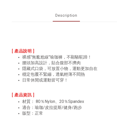
Description
[ 產品說明 ]
裸感"無尷尬線"瑜珈褲，不顯駱駝蹄！
腰頭加高設計，貼合腹部不擠肉
隱藏式口袋，可放置小物，運動更加自在
穩定包覆不緊繃，透氣輕薄不悶熱
日常休閒或運動皆可穿！
[ 產品資訊 ]
材質：
80％Nylon、20％Spandex
適合：瑜珈/皮拉提斯/健身/跑步
版型：正常