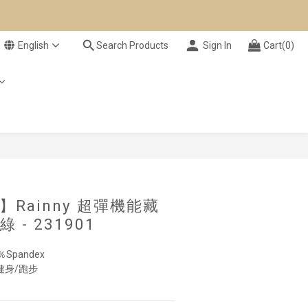
English
Search Products
Sign In
Cart(0)
BUY NOW
】Rainny 超彈機能藏
 - 231901
％Spandex
健身/跑步　