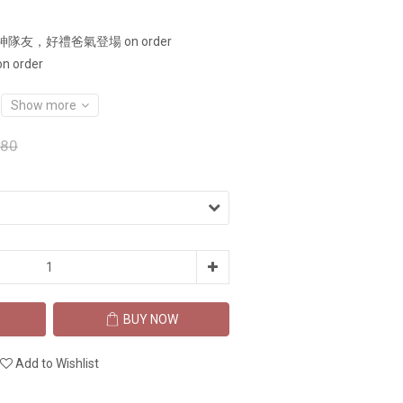
 神隊友，好禮爸氣登場 on order
order
Show more
980
BUY NOW
Add to Wishlist