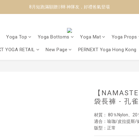
8月短跑滿額贈 | 88 神隊友，好禮爸氣登場
8月短跑滿額贈 | 88 神隊友，好禮爸氣登場
✨CURARING-韓國多功能深層按摩環｜新品預購88折！✨
Manduka-跟著青蛙去旅行｜快閃第二站-台南
Yoga Top
Yoga Bottoms
Yoga Mat
Yoga Props
8月短跑滿額贈 | 88 神隊友，好禮爸氣登場
T YOGA RETAIL
New Page
PERNEXT Yoga Hong Kong
【NAMASTE
袋長褲 - 孔雀綠
材質： 80％Nylon、20
適合：瑜珈/皮拉提斯/
版型：正常