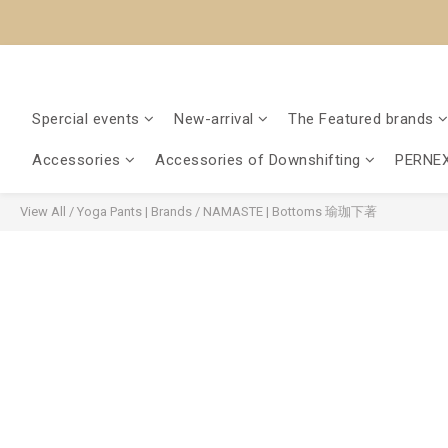
Spercial events
New-arrival
The Featured brands
Accessories
Accessories of Downshifting
PERNEX
View All
/
Yoga Pants | Brands
/
NAMASTE | Bottoms 瑜珈下著