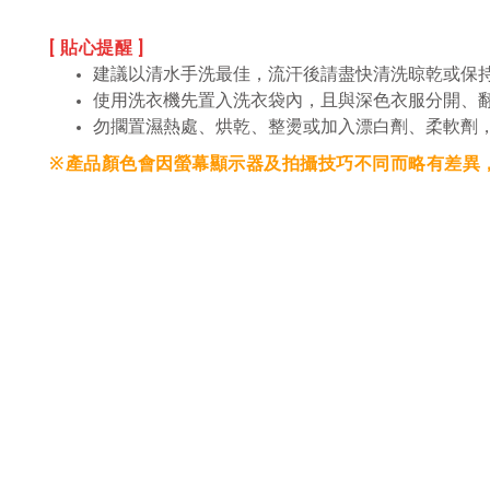
[ 貼心提醒 ]
建議以清水手洗最佳，流汗後請盡快清洗晾乾或保
使用洗衣機先置入洗衣袋內，且與深色衣服分開、
勿擱置濕熱處、烘乾、整燙或加入漂白劑、柔軟劑
※產品顏色會因螢幕顯示器及拍攝技巧不同而略有差異