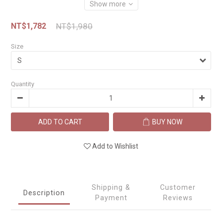
Show more
NT$1,782
NT$1,980
Size
Quantity
ADD TO CART
BUY NOW
Add to Wishlist
Shipping &
Customer
Description
Payment
Reviews