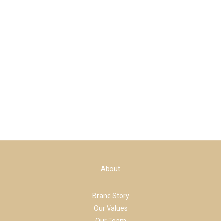
About
Brand Story
Our Values
Our Team