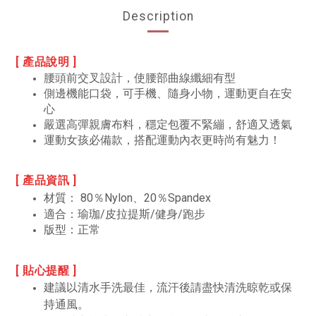
Description
[ 產品說明 ]
腰頭前交叉設計，使腰部曲線纖細有型
側邊機能口袋，可手機、隨身小物，運動更自在安
心
嚴選高彈親膚布料，穩定包覆不緊繃，舒適又透氣
運動女孩必備款，搭配運動內衣更時尚有魅力！
[ 產品資訊 ]
材質：
80％Nylon、20％Spandex
適合：瑜珈/皮拉提斯/健身/跑步
版型：正常
[ 貼心提醒 ]
建議以清水手洗最佳，流汗後請盡快清洗晾乾或保
持通風。