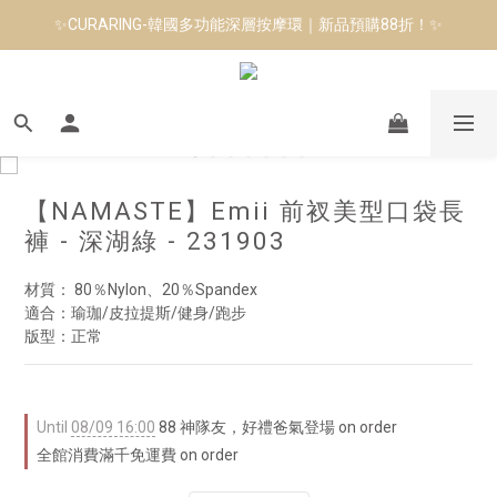
✨CURARING-韓國多功能深層按摩環｜新品預購88折！✨
8月短跑滿額贈 | 88 神隊友，好禮爸氣登場
Manduka-跟著青蛙去旅行｜快閃第二站-台南
8月短跑滿額贈 | 88 神隊友，好禮爸氣登場
【NAMASTE】Emii 前衩美型口袋長
褲 - 深湖綠 - 231903
材質： 80％Nylon、20％Spandex
適合：瑜珈/皮拉提斯/健身/跑步　
版型：正常
Until
08/09 16:00
88 神隊友，好禮爸氣登場 on order
全館消費滿千免運費 on order