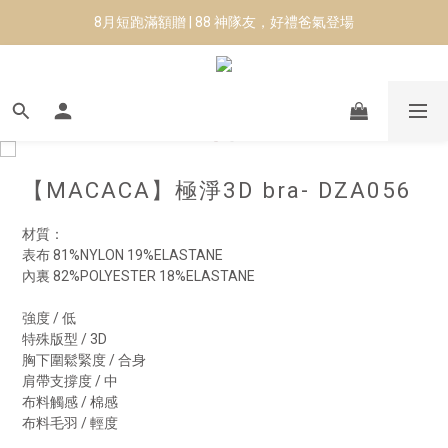
8月短跑滿額贈 | 88 神隊友，好禮爸氣登場
8月短跑滿額贈 | 88 神隊友，好禮爸氣登場
✨CURARING-韓國多功能深層按摩環｜新品預購88折！✨
Manduka-跟著青蛙去旅行｜快閃第二站-台南
8月短跑滿額贈 | 88 神隊友，好禮爸氣登場
【MACACA】極淨3D bra- DZA056
材質：
表布 81%NYLON 19%ELASTANE
內裏 82%POLYESTER 18%ELASTANE
強度 / 低
特殊版型 / 3D
胸下圍鬆緊度 / 合身
肩帶支撐度 / 中
布料觸感 / 棉感
布料毛羽 / 輕度