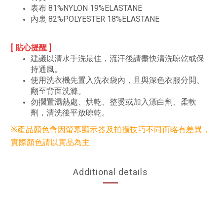
表布 81%NYLON 19%ELASTANE
內裏 82%POLYESTER 18%ELASTANE
[ 貼心提醒 ]
建議以清水手洗最佳，流汗後請盡快清洗晾乾或保
持通風。
使用洗衣機先置入洗衣袋內，且與深色衣服分開、
翻至背面洗滌。
勿擱置濕熱處、烘乾、整燙或加入漂白劑、柔軟
劑，清洗後平放晾乾。
※產品顏色會因螢幕顯示器及拍攝技巧不同而略有差異，
實際顏色請以實品為主
Additional details