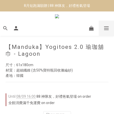
8月短跑滿額贈 | 88 神隊友，好禮爸氣登場
8月短跑滿額贈 | 88 神隊友，好禮爸氣登場
✨CURARING-韓國多功能深層按摩環｜新品預購88折！✨
Manduka-跟著青蛙去旅行｜快閃第二站-台南
8月短跑滿額贈 | 88 神隊友，好禮爸氣登場
【Manduka】Yogitoes 2.0 瑜珈舖
巾 - Lagoon
尺寸：61x180cm
材質：超細纖維 (含50%寶特瓶回收滌綸紗)
產地：韓國
Until
08/09 16:00
88 神隊友，好禮爸氣登場 on order
全館消費滿千免運費 on order