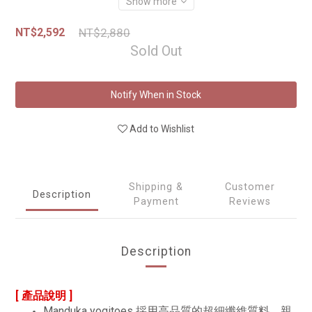
Show more
NT$2,592
NT$2,880
Sold Out
Notify When in Stock
Add to Wishlist
Shipping &
Customer
Description
Payment
Reviews
Description
[ 產品說明 ]
Manduka yogitoes 採用高品質的超細纖維質料，親