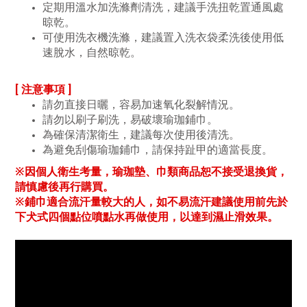
定期用溫水加洗滌劑清洗，建議手洗扭乾置通風處
晾乾。
可使用洗衣機洗滌，建議置入洗衣袋柔洗後使用低
速脫水，自然晾乾。
[ 注意事項 ]
請勿直接日曬，容易加速氧化裂解情況。
請勿以刷子刷洗，易破壞瑜珈鋪巾。
為確保清潔衛生，建議每次使用後清洗。
為避免刮傷瑜珈鋪巾，請保持趾甲的適當長度。
※因個人衛生考量，瑜珈墊、巾類商品恕不接受退換貨，
請慎慮後再行購買。
※鋪巾適合流汗量較大的人，如不易流汗建議使用前先於
下犬式四個點位噴點水再做使用，以達到濕止滑效果。