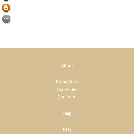
About
Brand Story
Our Values
Our Team
Help
FAQ