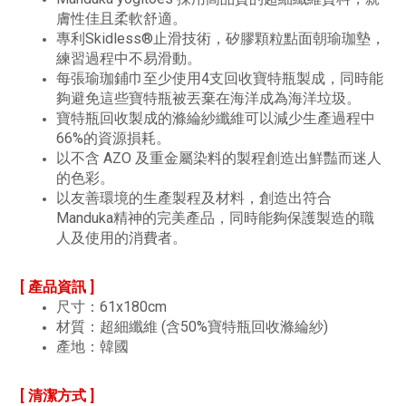
膚性佳且柔軟舒適。
專利Skidless®止滑技術，矽膠顆粒點面朝瑜珈墊，
練習過程中不易滑動。
每張瑜珈鋪巾至少使用4支回收寶特瓶製成，同時能
夠避免這些寶特瓶被丟棄在海洋成為海洋垃圾。
寶特瓶回收製成的滌綸紗纖維可以減少生產過程中
66%的資源損耗。
以不含 AZO 及重金屬染料的製程創造出鮮豔而迷人
的色彩。
以友善環境的生產製程及材料，創造出符合
Manduka精神的完美產品，同時能夠保護製造的職
人及使用的消費者。
[ 產品資訊 ]
尺寸：61x180cm
材質：超細纖維 (含50%寶特瓶回收滌綸紗)
產地：韓國
[ 清潔方式 ]