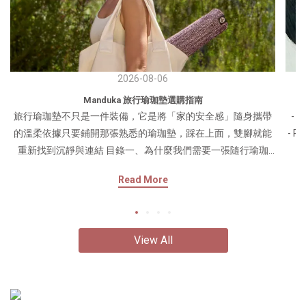
2026-08-06
Manduka 旅行瑜珈墊選購指南
旅行瑜珈墊不只是一件裝備，它是將「家的安全感」隨身攜帶
-
的溫柔依據只要鋪開那張熟悉的瑜珈墊，踩在上面，雙腳就能
- 
重新找到沉靜與連結 目錄一、為什麼我們需要一張隨行瑜珈
墊？二、測出你的命定Manduka旅伴三、深度拆解四款旅行墊
環
Read More
的觸感與工藝四、快閃企劃：親手觸摸材料的溫度 一、為什麼
身
我們需要一張隨行瑜珈墊？在忙碌的生活與異地的探索之間，
完美
對瑜人來說，瑜珈是我們與自己對話的錨點。當我們踏上旅
惠
程，環境在變、風景在變，但只要鋪開那張熟悉的瑜珈墊，踩
身
View All
在上面，雙腳就能重新找到沉靜與連結。一張好的旅行墊，既
體
要輕量可折疊、不佔行李空間，更要在不同場域提供強大的支
的
撐與止滑力。 二、跟隨心情和情境問題，一路向下選擇，找到
層
專屬於你的隨行練習夥伴 三、深度拆解四款旅行墊的觸感與工
地