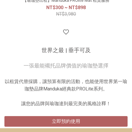
【瑜珈墊出租】Manduka PROlite Mat 租賃服務
限定禮遇： 活動期間凡購買裝備，即享現場專屬好禮與限定優
NT$300 ~ NT$898
NT$3,980
惠調漲前最優惠通路：因應國外原廠調漲售價、歐元匯率波動
及國際原物料上漲的重疊影響，將於9/1調整部分商品售價🔔快
閃店資訊：時間：7/15-8/31地點：台南新天地2樓
世界之最 | 垂手可及
一張最能襯托品牌價值的瑜珈墊選擇
以租賃代替採購，讓預算有限的活動，也能使用世界第一瑜
珈墊品牌Manduka經典款PROLite系列。
讓您的品牌與瑜珈達到最完美的風格詮釋！
立即預約使用