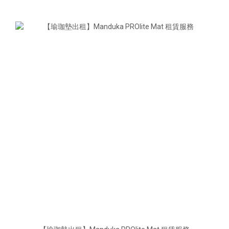
藝 PRO Travel Mat｜永續與專業的完美平衡特色： 承襲經典黑
完美
墊的耐用，高密度PVC材質提供極佳支撐，也可以輕鬆摺疊放
板
入行李箱適合對象： 追求支撐感、常在飯店練習或需要做倒立
款
與支撐體位的進階練習者eKO Superlite Mat｜輕盈隨行的天然
的蝴
抓地力特色：天然樹膠製成，表面紋理增強止滑，可折疊好收
是
納適合對象： 習慣去Studio 上課、追求極輕便打包的練習者
順
GRP Travel Mat｜最強水份吸收專家特色： 專利吸水緞面PU 表
感
層，能極速吸收水分與汗液，在濕熱的環境下也能保持良好的
隨
乾爽止滑適合對象： 熱瑜珈愛好者、海島假期或汗量大的練習
然
者Shala Rug｜回歸自然的純棉質感特色： 印度傳統手工織
優
造，結合永續再生棉。順應各種地形弧度，能保護關節，使用
品質
後可輕鬆機洗適合對象： 喜愛草地、沙灘戶外練習，重視材質
溫
與自然連結的練習者 四、快閃企劃：親手觸摸材料的溫度 文字
的橋
與圖片能傳遞視覺，但瑜珈墊的「止滑度」與「支撐回彈」只
預
有身體親自踩踏過才知道。📍 台南快閃店亮點總整理：旅行墊
結
觸感體驗區： 現場提供 PRO Mat, eKO及GRP 的實體展示，可
在現場實際試踩、測試抓地力現場專屬選墊諮詢： 由專業團隊
根據你的練習習慣、行程型態與身體需求，提供裝備建議快閃