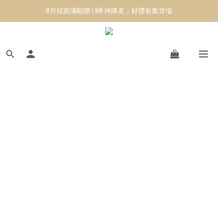
8月短跑滿額贈 | 88 神隊友，好禮爸氣登場
8月短跑滿額贈 | 88 神隊友，好禮爸氣登場
✨CURARING-韓國多功能深層按摩環｜新品預購88折！✨
Manduka-跟著青蛙去旅行｜快閃第二站-台南
8月短跑滿額贈 | 88 神隊友，好禮爸氣登場